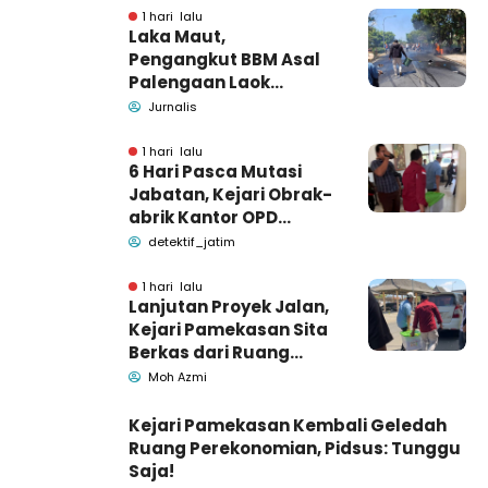
1 hari lalu
Laka Maut,
Pengangkut BBM Asal
Palengaan Laok
Pamekasan Meninggal
Jurnalis
Dunia
1 hari lalu
6 Hari Pasca Mutasi
Jabatan, Kejari Obrak-
abrik Kantor OPD
Pemkab Pamekasan
detektif_jatim
1 hari lalu
Lanjutan Proyek Jalan,
Kejari Pamekasan Sita
Berkas dari Ruang
Pemkab Pamekasan
Moh Azmi
Kejari Pamekasan Kembali Geledah
Ruang Perekonomian, Pidsus: Tunggu
Saja!