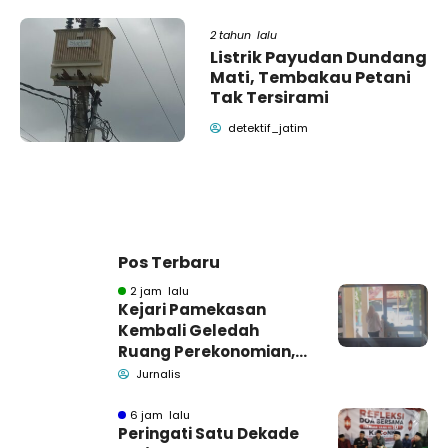
2 tahun lalu
Listrik Payudan Dundang
Mati, Tembakau Petani
Tak Tersirami
detektif_jatim
Pos Terbaru
2 jam lalu
Kejari Pamekasan
Kembali Geledah
Ruang Perekonomian,
Pidsus: Tunggu Saja!
Jurnalis
6 jam lalu
Peringati Satu Dekade