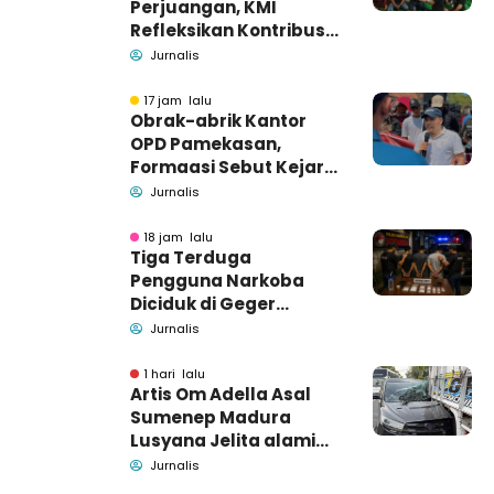
Perjuangan, KMI
Refleksikan Kontribusi
untuk Masyarakat
Jurnalis
17 jam lalu
Obrak-abrik Kantor
OPD Pamekasan,
Formaasi Sebut Kejari
Pamekasan
Jurnalis
Pendamping DBHCHT
18 jam lalu
Tiga Terduga
Pengguna Narkoba
Diciduk di Geger
Bangkalan, Polisi Masih
Jurnalis
Tutup Identitas dan
Barang Bukti
1 hari lalu
Artis Om Adella Asal
Sumenep Madura
Lusyana Jelita alami
kecelakaan di Wonogiri
Jurnalis