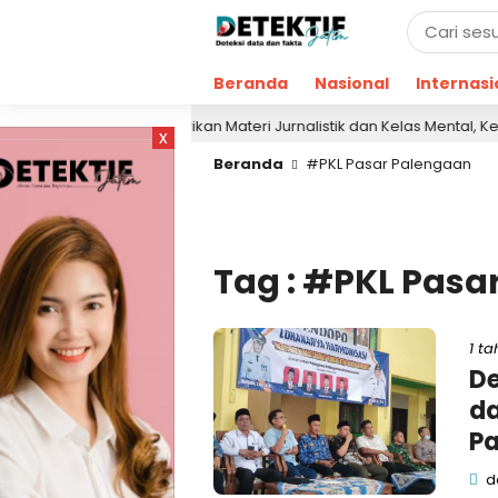
Beranda
Nasional
Internasi
Berikan Materi Jurnalistik dan Kelas Mental, Ketua 
7 jam lalu
x
Beranda
#PKL Pasar Palengaan
Tag : #PKL Pasa
1 ta
De
da
P
de