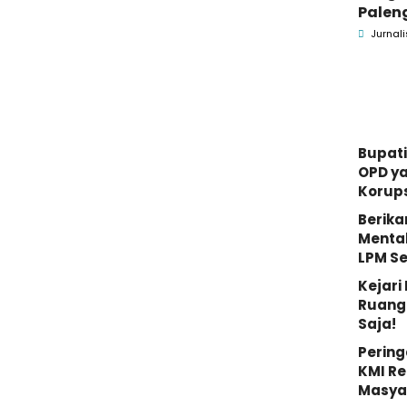
Palen
Pame
Jurnali
Menin
Bupati
OPD y
Korups
Berika
Mental
LPM S
Kejar
Ruang 
Saja!
Pering
KMI Re
Masya