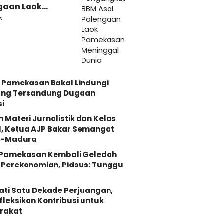
gaan Laok
kasan
s
ggal Dunia
 Pamekasan Bakal Lindungi
ang Tersandung Dugaan
i
n Materi Jurnalistik dan Kelas
, Ketua AJP Bakar Semangat
e-Madura
i Pamekasan Kembali Geledah
Perekonomian, Pidsus: Tunggu
ati Satu Dekade Perjuangan,
fleksikan Kontribusi untuk
rakat