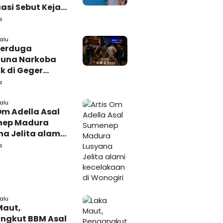
si Sebut Kejari
kasan
s
amping DBHCHT
lalu
Terduga
una Narkoba
k di Geger
lan, Polisi
s
 Tutup Identitas
arang Bukti
lalu
Om Adella Asal
nep Madura
a Jelita alami
akaan di
s
iri
lalu
Maut,
ngkut BBM Asal