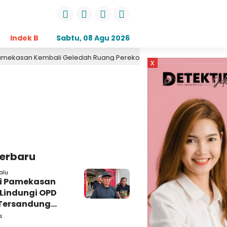
Indek Berita
Sabtu, 08 Agu 2026
Opini
Daerah
Pemerintahan
Kri
n Kembali Geledah Ruang Perekonomian, Pidsus: Tunggu Saja!
x
Terbaru
alu
i Pamekasan
 Lindungi OPD
Tersandung
n Korupsi
s