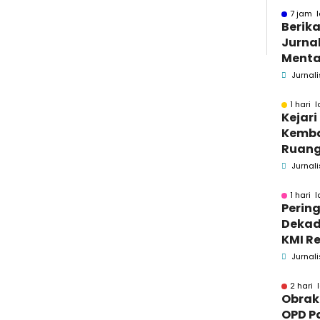
7 jam l
Berika
Jurnal
Menta
Bakar
Jurnali
Se-M
1 hari l
Kejar
Kemba
Ruang
Pidsus
Jurnali
1 hari l
Pering
Dekad
KMI Re
Kontri
Jurnali
Masya
2 hari 
Obrak
OPD P