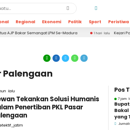
onal
Regional
Ekonomi
Politik
Sport
Peristiwa
AJP Bakar Semangat LPM Se-Madura
Kejari Pamekasa
1 hari lalu
r Palengaan
Pos 
hun lalu
wan Tekankan Solusi Humanis
7 jam l
Bupat
lam Penertiban PKL Pasar
Bakal
alengaan
yang 
Dugaa
Jurnali
tektif_jatim