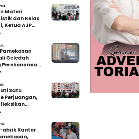
alu
n Materi
istik dan Kelas
l, Ketua AJP
 Semangat LPM
s
adura
alu
i Pamekasan
li Geledah
 Perekonomian,
: Tunggu Saja!
s
alu
ati Satu
e Perjuangan,
fleksikan
busi untuk
s
rakat
lalu
-abrik Kantor
amekasan,