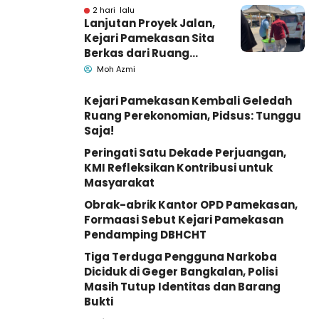
2 hari lalu
Lanjutan Proyek Jalan,
Kejari Pamekasan Sita
Berkas dari Ruang
Pemkab Pamekasan
Moh Azmi
Kejari Pamekasan Kembali Geledah
Ruang Perekonomian, Pidsus: Tunggu
Saja!
Peringati Satu Dekade Perjuangan,
KMI Refleksikan Kontribusi untuk
Masyarakat
Obrak-abrik Kantor OPD Pamekasan,
Formaasi Sebut Kejari Pamekasan
Pendamping DBHCHT
Tiga Terduga Pengguna Narkoba
Diciduk di Geger Bangkalan, Polisi
Masih Tutup Identitas dan Barang
Bukti