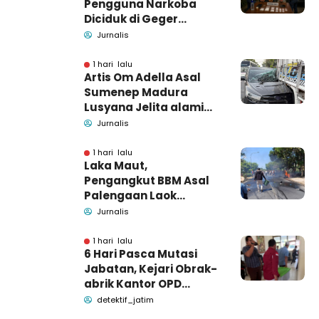
Pengguna Narkoba
Diciduk di Geger
Bangkalan, Polisi Masih
Jurnalis
Tutup Identitas dan
Barang Bukti
1 hari lalu
Artis Om Adella Asal
Sumenep Madura
Lusyana Jelita alami
kecelakaan di Wonogiri
Jurnalis
1 hari lalu
Laka Maut,
Pengangkut BBM Asal
Palengaan Laok
Pamekasan Meninggal
Jurnalis
Dunia
1 hari lalu
6 Hari Pasca Mutasi
Jabatan, Kejari Obrak-
abrik Kantor OPD
Pemkab Pamekasan
detektif_jatim