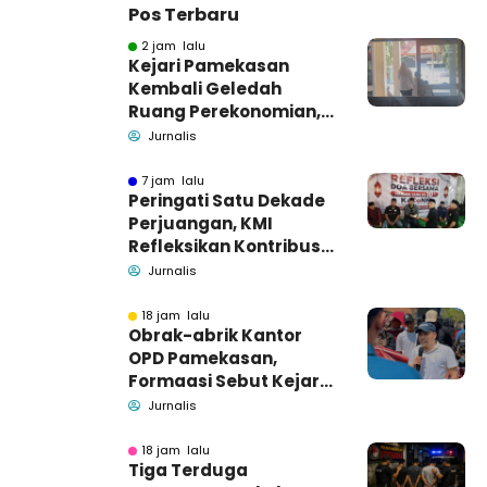
Pos Terbaru
2 jam lalu
Kejari Pamekasan
Kembali Geledah
Ruang Perekonomian,
Pidsus: Tunggu Saja!
Jurnalis
7 jam lalu
Peringati Satu Dekade
Perjuangan, KMI
Refleksikan Kontribusi
untuk Masyarakat
Jurnalis
18 jam lalu
Obrak-abrik Kantor
OPD Pamekasan,
Formaasi Sebut Kejari
Pamekasan
Jurnalis
Pendamping DBHCHT
18 jam lalu
Tiga Terduga