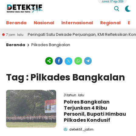
Jumat, 07 Agu 2026
Beranda
Nasional
Internasional
Regional
Ek
Peringati Satu Dekade Perjuangan, KMI Refleksikan Kontribus
am lalu
Beranda
Pilkades Bangkalan
Tag : Pilkades Bangkalan
3 tahun lalu
Polres Bangkalan
Terjunkan 4 Ribu
Personil, Bupati Himbau
Pilkades Kondusif
detektif_jatim