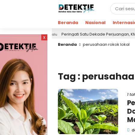
Beranda
Nasional
Internasi
ja!
Peringati Satu Dekade Perjuangan, KMI Refleks
1 hari lalu
x
Beranda
perusahaan rokok lokal
Tag : perusahaa
1 ta
Pe
Do
Ma
de