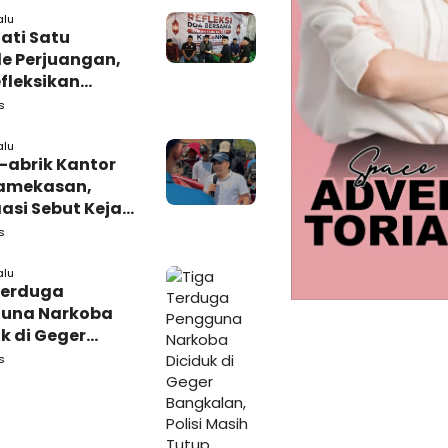
alu
ati Satu
e Perjuangan,
fleksikan
busi untuk
s
rakat
alu
-abrik Kantor
amekasan,
si Sebut Kejari
kasan
s
amping DBHCHT
alu
Terduga
una Narkoba
k di Geger
lan, Polisi
s
 Tutup Identitas
arang Bukti