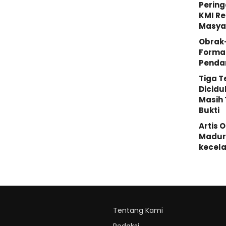
Pering
KMI Re
Masya
Obrak
Forma
Penda
Tiga 
Dicidu
Masih 
Bukti
Artis 
Madura
kecela
Tentang Kami