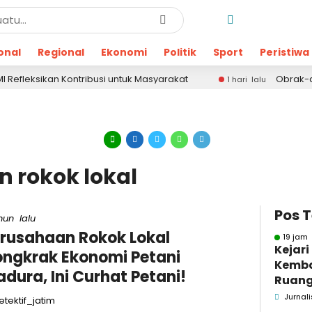
onal
Regional
Ekonomi
Politik
Sport
Peristiwa
ikan Kontribusi untuk Masyarakat
Obrak-abrik Kan
1 hari lalu
n rokok lokal
Pos 
hun lalu
rusahaan Rokok Lokal
19 jam 
Kejar
ngkrak Ekonomi Petani
Kemba
dura, Ini Curhat Petani!
Ruang
Pidsus
Jurnali
tektif_jatim