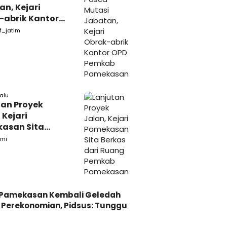
n, Kejari
-abrik Kantor
emkab
f_jatim
kasan
lalu
tan Proyek
 Kejari
asan Sita
s dari Ruang
mi
ab Pamekasan
i Pamekasan Kembali Geledah
Perekonomian, Pidsus: Tunggu