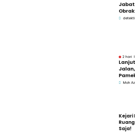
Jabata
Obrak
OPD P
detekti
Pame
2 hari 
Lanju
Jalan,
Pamek
Berka
Moh Az
Pemk
Kejar
Ruang 
Saja!