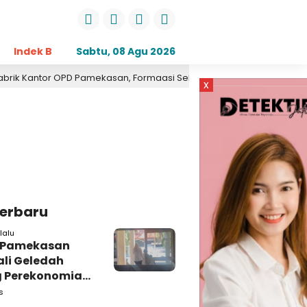
Indek Berita
Sabtu, 08 Agu 2026
Opini
Daerah
Pemerintahan
Kri
tor OPD Pamekasan, Formaasi Sebut Kejari Pamekasan Pendampin
x
Terbaru
lalu
i Pamekasan
li Geledah
 Perekonomian,
: Tunggu Saja!
s