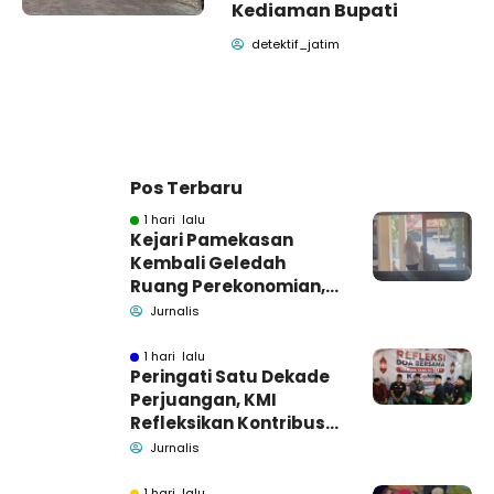
Kediaman Bupati
detektif_jatim
Pos Terbaru
1 hari lalu
Kejari Pamekasan
Kembali Geledah
Ruang Perekonomian,
Pidsus: Tunggu Saja!
Jurnalis
1 hari lalu
Peringati Satu Dekade
Perjuangan, KMI
Refleksikan Kontribusi
untuk Masyarakat
Jurnalis
1 hari lalu