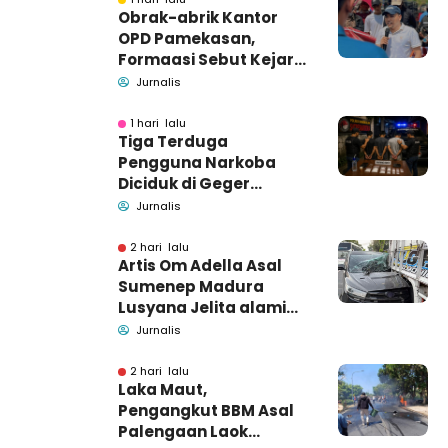
Obrak-abrik Kantor
OPD Pamekasan,
Formaasi Sebut Kejari
Pamekasan
Jurnalis
Pendamping DBHCHT
1 hari lalu
Tiga Terduga
Pengguna Narkoba
Diciduk di Geger
Bangkalan, Polisi Masih
Jurnalis
Tutup Identitas dan
Barang Bukti
2 hari lalu
Artis Om Adella Asal
Sumenep Madura
Lusyana Jelita alami
kecelakaan di Wonogiri
Jurnalis
2 hari lalu
Laka Maut,
Pengangkut BBM Asal
Palengaan Laok