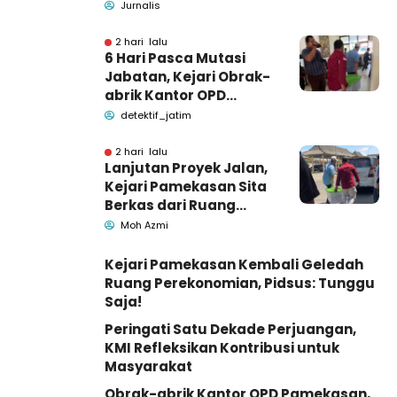
Pamekasan Meninggal
Jurnalis
Dunia
2 hari lalu
6 Hari Pasca Mutasi
Jabatan, Kejari Obrak-
abrik Kantor OPD
Pemkab Pamekasan
detektif_jatim
2 hari lalu
Lanjutan Proyek Jalan,
Kejari Pamekasan Sita
Berkas dari Ruang
Pemkab Pamekasan
Moh Azmi
Kejari Pamekasan Kembali Geledah
Ruang Perekonomian, Pidsus: Tunggu
Saja!
Peringati Satu Dekade Perjuangan,
KMI Refleksikan Kontribusi untuk
Masyarakat
Obrak-abrik Kantor OPD Pamekasan,