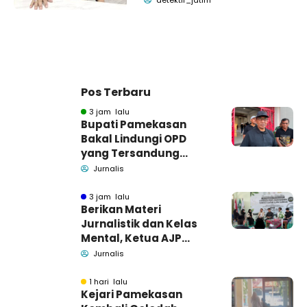
detektif_jatim
Pos Terbaru
3 jam lalu
Bupati Pamekasan
Bakal Lindungi OPD
yang Tersandung
Dugaan Korupsi
Jurnalis
3 jam lalu
Berikan Materi
Jurnalistik dan Kelas
Mental, Ketua AJP
Bakar Semangat LPM
Jurnalis
Se-Madura
1 hari lalu
Kejari Pamekasan