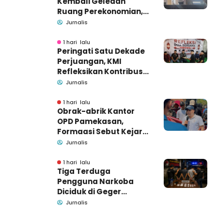
Kembali Geledah
Ruang Perekonomian,
Pidsus: Tunggu Saja!
Jurnalis
1 hari lalu
Peringati Satu Dekade
Perjuangan, KMI
Refleksikan Kontribusi
untuk Masyarakat
Jurnalis
1 hari lalu
Obrak-abrik Kantor
OPD Pamekasan,
Formaasi Sebut Kejari
Pamekasan
Jurnalis
Pendamping DBHCHT
1 hari lalu
Tiga Terduga
Pengguna Narkoba
Diciduk di Geger
Bangkalan, Polisi Masih
Jurnalis
Tutup Identitas dan