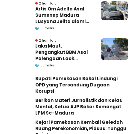
Barang Bukti
2 hari lalu
Artis Om Adella Asal
Sumenep Madura
Lusyana Jelita alami
kecelakaan di Wonogiri
Jurnalis
2 hari lalu
Laka Maut,
Pengangkut BBM Asal
Palengaan Laok
Pamekasan Meninggal
Jurnalis
Dunia
Bupati Pamekasan Bakal Lindungi
OPD yang Tersandung Dugaan
Korupsi
Berikan Materi Jurnalistik dan Kelas
Mental, Ketua AJP Bakar Semangat
LPM Se-Madura
Kejari Pamekasan Kembali Geledah
Ruang Perekonomian, Pidsus: Tunggu