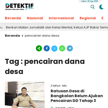
Sabtu, 08 Agu 2026
Beranda
Nasional
Internasional
Regional
Ek
Berikan Materi Jurnalistik dan Kelas Mental, Ketua AJP Bakar Seman
Beranda
pencairan dana desa
Tag : pencairan dana
desa
2 tahun lalu
Ratusan Desa di
Bangkalan Belum Ajukan
Pencairan DD Tahap 3