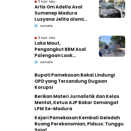
Barang Bukti
3 hari lalu
Artis Om Adella Asal
Sumenep Madura
Lusyana Jelita alami
kecelakaan di Wonogiri
Jurnalis
3 hari lalu
Laka Maut,
Pengangkut BBM Asal
Palengaan Laok
Pamekasan Meninggal
Jurnalis
Dunia
Bupati Pamekasan Bakal Lindungi
OPD yang Tersandung Dugaan
Korupsi
Berikan Materi Jurnalistik dan Kelas
Mental, Ketua AJP Bakar Semangat
LPM Se-Madura
Kejari Pamekasan Kembali Geledah
Ruang Perekonomian, Pidsus: Tunggu
Saja!