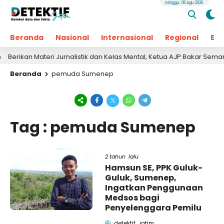
Minggu, 09 Agu 2026
Beranda
Nasional
Internasional
Regional
Ek
rikan Materi Jurnalistik dan Kelas Mental, Ketua AJP Bakar Semanga
Beranda
pemuda Sumenep
Tag : pemuda Sumenep
2 tahun lalu
Hamsun SE, PPK Guluk-
Guluk, Sumenep,
Ingatkan Penggunaan
Medsos bagi
Penyelenggara Pemilu
detektif_jatim