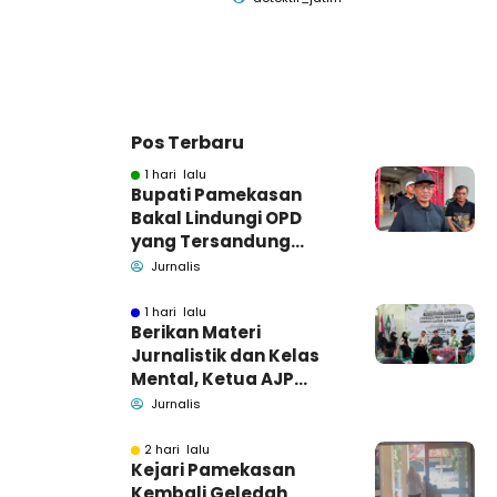
Pos Terbaru
1 hari lalu
Bupati Pamekasan
Bakal Lindungi OPD
yang Tersandung
Dugaan Korupsi
Jurnalis
1 hari lalu
Berikan Materi
Jurnalistik dan Kelas
Mental, Ketua AJP
Bakar Semangat LPM
Jurnalis
Se-Madura
2 hari lalu
Kejari Pamekasan
Kembali Geledah