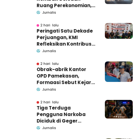
Ruang Perekonomian,
Pidsus: Tunggu Saja!
Jurnalis
2 hari lalu
Peringati Satu Dekade
Perjuangan, KMI
Refleksikan Kontribusi
untuk Masyarakat
Jurnalis
2 hari lalu
Obrak-abrik Kantor
OPD Pamekasan,
Formaasi Sebut Kejari
Pamekasan
Jurnalis
Pendamping DBHCHT
2 hari lalu
Tiga Terduga
Pengguna Narkoba
Diciduk di Geger
Bangkalan, Polisi Masih
Jurnalis
Tutup Identitas dan