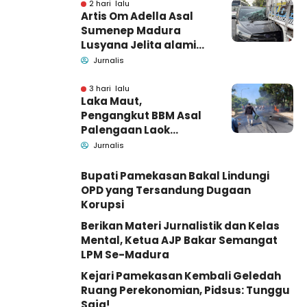
Barang Bukti
2 hari lalu
Artis Om Adella Asal
Sumenep Madura
Lusyana Jelita alami
kecelakaan di Wonogiri
Jurnalis
3 hari lalu
Laka Maut,
Pengangkut BBM Asal
Palengaan Laok
Pamekasan Meninggal
Jurnalis
Dunia
Bupati Pamekasan Bakal Lindungi
OPD yang Tersandung Dugaan
Korupsi
Berikan Materi Jurnalistik dan Kelas
Mental, Ketua AJP Bakar Semangat
LPM Se-Madura
Kejari Pamekasan Kembali Geledah
Ruang Perekonomian, Pidsus: Tunggu
Saja!