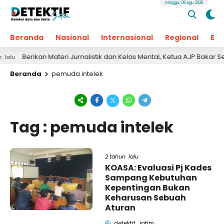
Minggu, 09 Agu 2026
Beranda
Nasional
Internasional
Regional
Ek
Berikan Materi Jurnalistik dan Kelas Mental, Ketua AJP Bakar Se
u
Beranda
pemuda intelek
Tag : pemuda intelek
2 tahun lalu
KOASA: Evaluasi Pj Kades
Sampang Kebutuhan
Kepentingan Bukan
Keharusan Sebuah
Aturan
detektif_jatim