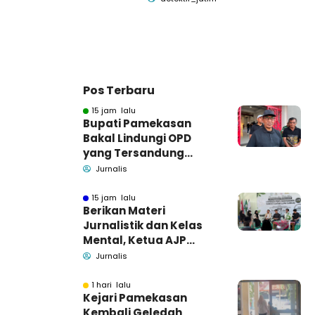
Pos Terbaru
15 jam lalu
Bupati Pamekasan
Bakal Lindungi OPD
yang Tersandung
Dugaan Korupsi
Jurnalis
15 jam lalu
Berikan Materi
Jurnalistik dan Kelas
Mental, Ketua AJP
Bakar Semangat LPM
Jurnalis
Se-Madura
1 hari lalu
Kejari Pamekasan
Kembali Geledah