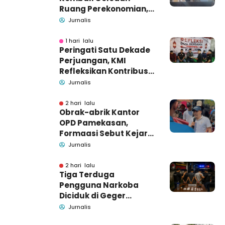
Ruang Perekonomian,
Pidsus: Tunggu Saja!
Jurnalis
1 hari lalu
Peringati Satu Dekade
Perjuangan, KMI
Refleksikan Kontribusi
untuk Masyarakat
Jurnalis
2 hari lalu
Obrak-abrik Kantor
OPD Pamekasan,
Formaasi Sebut Kejari
Pamekasan
Jurnalis
Pendamping DBHCHT
2 hari lalu
Tiga Terduga
Pengguna Narkoba
Diciduk di Geger
Bangkalan, Polisi Masih
Jurnalis
Tutup Identitas dan