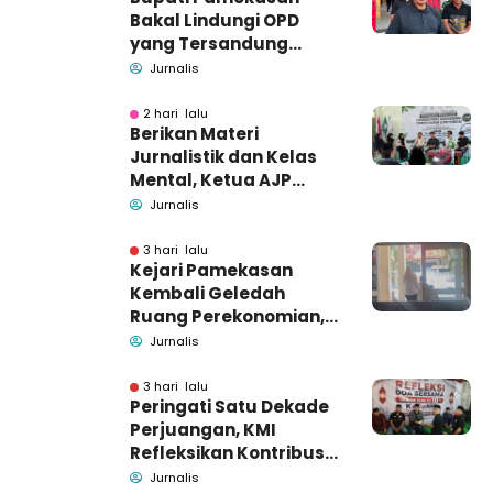
Bakal Lindungi OPD
yang Tersandung
Dugaan Korupsi
Jurnalis
2 hari lalu
Berikan Materi
Jurnalistik dan Kelas
Mental, Ketua AJP
Bakar Semangat LPM
Jurnalis
Se-Madura
3 hari lalu
Kejari Pamekasan
Kembali Geledah
Ruang Perekonomian,
Pidsus: Tunggu Saja!
Jurnalis
3 hari lalu
Peringati Satu Dekade
Perjuangan, KMI
Refleksikan Kontribusi
untuk Masyarakat
Jurnalis