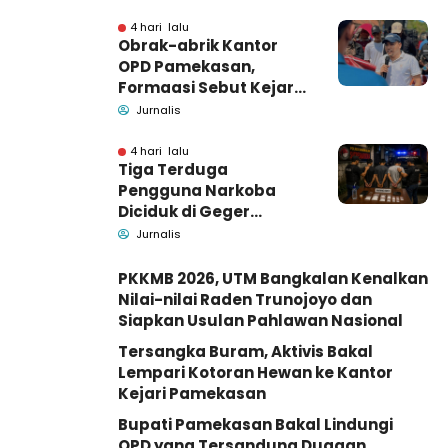
4 hari lalu
Obrak-abrik Kantor
OPD Pamekasan,
Formaasi Sebut Kejari
Pamekasan
Jurnalis
Pendamping DBHCHT
4 hari lalu
Tiga Terduga
Pengguna Narkoba
Diciduk di Geger
Bangkalan, Polisi Masih
Jurnalis
Tutup Identitas dan
Barang Bukti
PKKMB 2026, UTM Bangkalan Kenalkan
Nilai-nilai Raden Trunojoyo dan
Siapkan Usulan Pahlawan Nasional
Tersangka Buram, Aktivis Bakal
Lempari Kotoran Hewan ke Kantor
Kejari Pamekasan
Bupati Pamekasan Bakal Lindungi
OPD yang Tersandung Dugaan