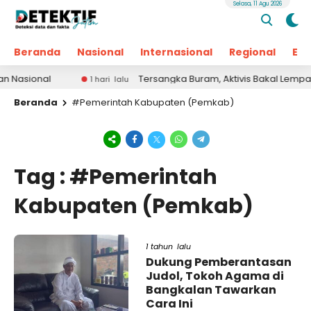
Selasa, 11 Agu 2026
Beranda
Nasional
Internasional
Regional
Ek
asional
Tersangka Buram, Aktivis Bakal Lempari K
1 hari lalu
Beranda
#Pemerintah Kabupaten (Pemkab)
Tag : #Pemerintah
Kabupaten (Pemkab)
1 tahun lalu
Dukung Pemberantasan
Judol, Tokoh Agama di
Bangkalan Tawarkan
Cara Ini