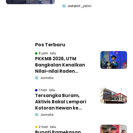
detektif_jatim
Pos Terbaru
8 jam lalu
PKKMB 2026, UTM
Bangkalan Kenalkan
Nilai-nilai Raden
Trunojoyo dan Siapkan
Jurnalis
Usulan Pahlawan
Nasional
1 hari lalu
Tersangka Buram,
Aktivis Bakal Lempari
Kotoran Hewan ke
Kantor Kejari
Jurnalis
Pamekasan
2 hari lalu
Bupati Pamekasan