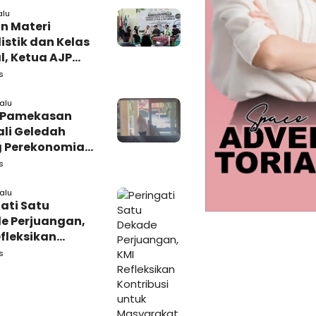
alu
n Materi
istik dan Kelas
l, Ketua AJP
 Semangat LPM
s
adura
lalu
i Pamekasan
li Geledah
 Perekonomian,
: Tunggu Saja!
s
lalu
ati Satu
e Perjuangan,
fleksikan
busi untuk
s
rakat