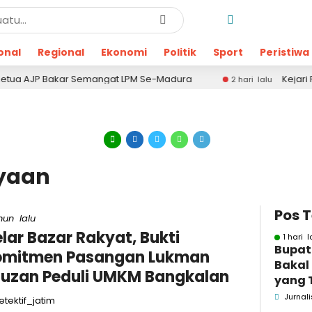
onal
Regional
Ekonomi
Politik
Sport
Peristiwa
 AJP Bakar Semangat LPM Se-Madura
Kejari Pamekas
2 hari lalu
yaan
Pos 
hun lalu
lar Bazar Rakyat, Bukti
1 hari l
Bupat
omitmen Pasangan Lukman
Bakal
uzan Peduli UMKM Bangkalan
yang 
Dugaa
Jurnali
tektif_jatim