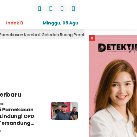
Indek Berita
Opini
Minggu, 09 Agu
Daerah
Pemerintahan
Kri
2026
an Kembali Geledah Ruang Perekonomian, Pidsus: Tunggu Saja!
x
Terbaru
alu
i Pamekasan
 Lindungi OPD
Tersandung
n Korupsi
s