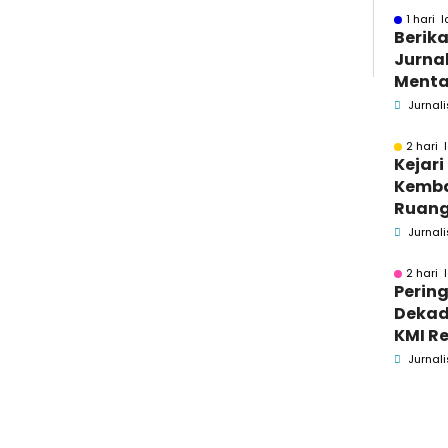
1 hari l
Berika
Jurnal
Menta
Bakar
Jurnali
Se-M
2 hari 
Kejar
Kemba
Ruang
Pidsus
Jurnali
2 hari 
Pering
Dekad
KMI Re
Kontri
Jurnali
Masya