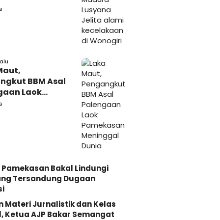
akaan di
s
iri
lalu
Maut,
ngkut BBM Asal
gaan Laok
kasan
s
ggal Dunia
 Pamekasan Bakal Lindungi
ang Tersandung Dugaan
i
n Materi Jurnalistik dan Kelas
, Ketua AJP Bakar Semangat