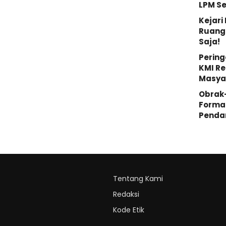
LPM S
Kejar
Ruang 
Saja!
Pering
KMI Re
Masya
Obrak
Forma
Penda
Tentang Kami
Redaksi
Kode Etik