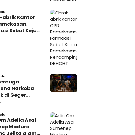
lalu
-abrik Kantor
amekasan,
si Sebut Kejari
kasan
s
amping DBHCHT
lalu
Terduga
una Narkoba
k di Geger
lan, Polisi
s
 Tutup Identitas
arang Bukti
lalu
Om Adella Asal
nep Madura
a Jelita alami