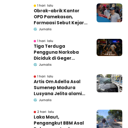
1 hari lalu
Obrak-abrik Kantor
OPD Pamekasan,
Formaasi Sebut Kejari
Pamekasan
Jurnalis
Pendamping DBHCHT
1 hari lalu
Tiga Terduga
Pengguna Narkoba
Diciduk di Geger
Bangkalan, Polisi Masih
Jurnalis
Tutup Identitas dan
Barang Bukti
1 hari lalu
Artis Om Adella Asal
Sumenep Madura
Lusyana Jelita alami
kecelakaan di Wonogiri
Jurnalis
2 hari lalu
Laka Maut,
Pengangkut BBM Asal