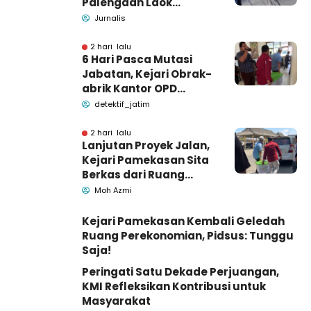
Palengaan Laok
Pamekasan Meninggal
Jurnalis
Dunia
2 hari lalu
6 Hari Pasca Mutasi
Jabatan, Kejari Obrak-
abrik Kantor OPD
Pemkab Pamekasan
detektif_jatim
2 hari lalu
Lanjutan Proyek Jalan,
Kejari Pamekasan Sita
Berkas dari Ruang
Pemkab Pamekasan
Moh Azmi
Kejari Pamekasan Kembali Geledah
Ruang Perekonomian, Pidsus: Tunggu
Saja!
Peringati Satu Dekade Perjuangan,
KMI Refleksikan Kontribusi untuk
Masyarakat