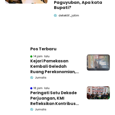
Paguyuban, Apa kata
Bupati?
detektif_jatim
Pos Terbaru
14 jam lalu
Kejari Pamekasan
Kembali Geledah
Ruang Perekonomian,
Pidsus: Tunggu Saja!
Jurnalis
18 jam lalu
Peringati Satu Dekade
Perjuangan, KMI
Refleksikan Kontribusi
untuk Masyarakat
Jurnalis