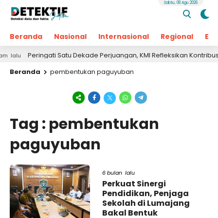
Sabtu, 08 Agu 2026
Beranda
Nasional
Internasional
Regional
Ek
Peringati Satu Dekade Perjuangan, KMI Refleksikan Kontribusi un
alu
Beranda
pembentukan paguyuban
Tag : pembentukan
paguyuban
6 bulan lalu
Perkuat Sinergi
Pendidikan, Penjaga
Sekolah di Lumajang
Bakal Bentuk