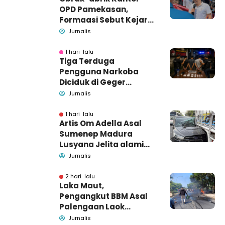
OPD Pamekasan,
Formaasi Sebut Kejari
Pamekasan
Jurnalis
Pendamping DBHCHT
1 hari lalu
Tiga Terduga
Pengguna Narkoba
Diciduk di Geger
Bangkalan, Polisi Masih
Jurnalis
Tutup Identitas dan
Barang Bukti
1 hari lalu
Artis Om Adella Asal
Sumenep Madura
Lusyana Jelita alami
kecelakaan di Wonogiri
Jurnalis
2 hari lalu
Laka Maut,
Pengangkut BBM Asal
Palengaan Laok
Pamekasan Meninggal
Jurnalis