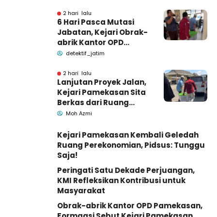
Dunia
2 hari lalu
6 Hari Pasca Mutasi
Jabatan, Kejari Obrak-
abrik Kantor OPD
Pemkab Pamekasan
detektif_jatim
2 hari lalu
Lanjutan Proyek Jalan,
Kejari Pamekasan Sita
Berkas dari Ruang
Pemkab Pamekasan
Moh Azmi
Kejari Pamekasan Kembali Geledah
Ruang Perekonomian, Pidsus: Tunggu
Saja!
Peringati Satu Dekade Perjuangan,
KMI Refleksikan Kontribusi untuk
Masyarakat
Obrak-abrik Kantor OPD Pamekasan,
Formaasi Sebut Kejari Pamekasan