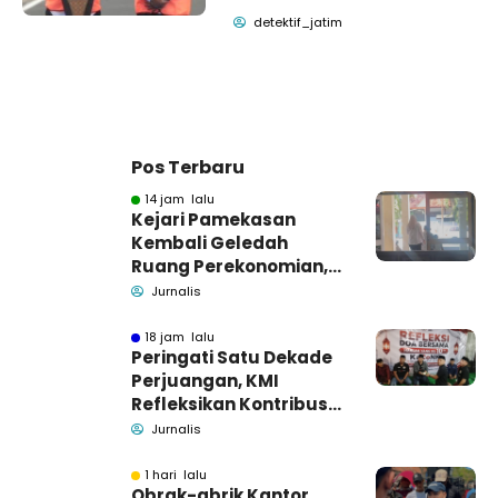
detektif_jatim
Pos Terbaru
14 jam lalu
Kejari Pamekasan
Kembali Geledah
Ruang Perekonomian,
Pidsus: Tunggu Saja!
Jurnalis
18 jam lalu
Peringati Satu Dekade
Perjuangan, KMI
Refleksikan Kontribusi
untuk Masyarakat
Jurnalis
1 hari lalu
Obrak-abrik Kantor