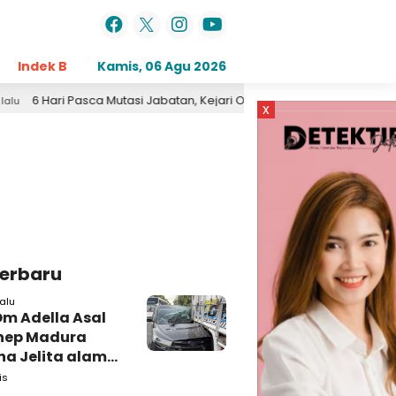
Indek Berita
Kamis, 06 Agu 2026
Opini
Daerah
Pemerintahan
Kri
ri Pasca Mutasi Jabatan, Kejari Obrak-abrik Kantor OPD Pemkab Pa
x
Terbaru
alu
Om Adella Asal
nep Madura
a Jelita alami
akaan di
is
iri