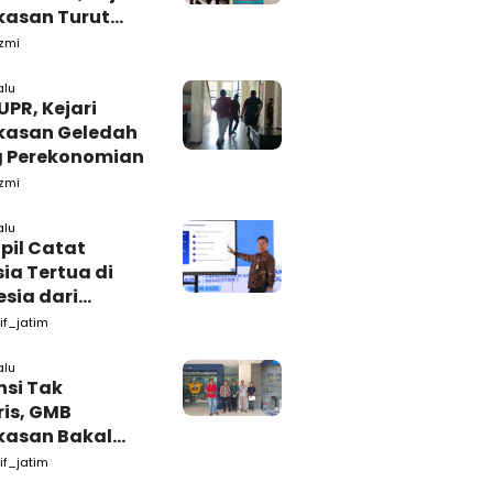
asan Turut
ah Ruang
zmi
daan Barang-
alu
UPR, Kejari
asan Geledah
 Perekonomian
zmi
alu
pil Catat
ia Tertua di
sia dari
alan dan
if_jatim
kasan Madura
alu
nsi Tak
ris, GMB
asan Bakal
Bea Cukai
if_jatim
ra