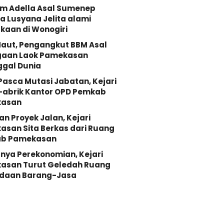
Om Adella Asal Sumenep
 Lusyana Jelita alami
kaan di Wonogiri
aut, Pengangkut BBM Asal
gaan Laok Pamekasan
ggal Dunia
 Pasca Mutasi Jabatan, Kejari
-abrik Kantor OPD Pemkab
asan
an Proyek Jalan, Kejari
san Sita Berkas dari Ruang
b Pamekasan
nya Perekonomian, Kejari
asan Turut Geledah Ruang
daan Barang-Jasa