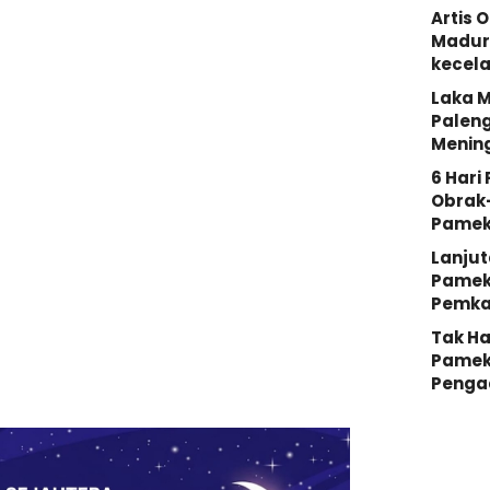
Artis 
Madura
kecela
Laka M
Palen
Menin
6 Hari
Obrak
Pamek
Lanjut
Pameka
Pemka
Tak Ha
Pamek
Penga