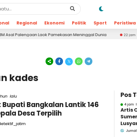
onal
Regional
Ekonomi
Politik
Sport
Peristiwa
alengaan Laok Pamekasan Meninggal Dunia
6 Ha
22 jam lalu
an kades
Pos 
ahun lalu
t Bupati Bangkalan Lantik 146
4 jam l
Artis 
pala Desa Terpilih
Sume
Lusyan
etektif_jatim
kecel
Jurnal
Wonog