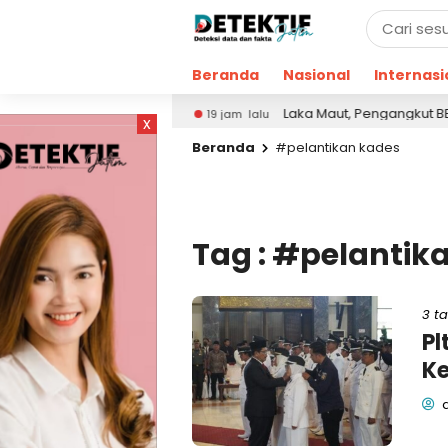
Beranda
Nasional
Internasi
n di Wonogiri
Laka Maut, Pengangkut BBM Asal P
19 jam lalu
x
Beranda
#pelantikan kades
Tag : #pelantik
3 t
Pl
Ke
d