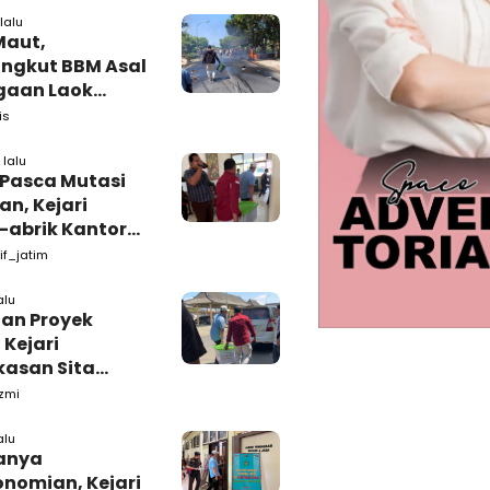
lalu
Maut,
ngkut BBM Asal
gaan Laok
kasan
is
ggal Dunia
lalu
 Pasca Mutasi
n, Kejari
-abrik Kantor
emkab
if_jatim
kasan
alu
tan Proyek
 Kejari
asan Sita
s dari Ruang
zmi
ab Pamekasan
alu
anya
onomian, Kejari