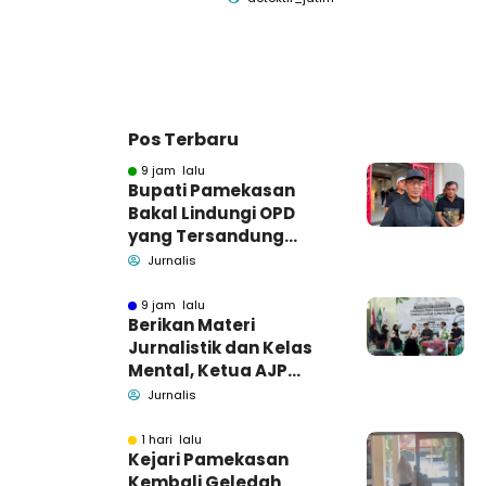
Pos Terbaru
9 jam lalu
Bupati Pamekasan
Bakal Lindungi OPD
yang Tersandung
Dugaan Korupsi
Jurnalis
9 jam lalu
Berikan Materi
Jurnalistik dan Kelas
Mental, Ketua AJP
Bakar Semangat LPM
Jurnalis
Se-Madura
1 hari lalu
Kejari Pamekasan
Kembali Geledah