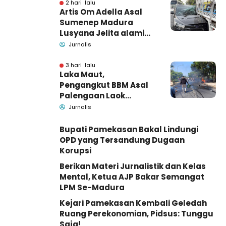
Barang Bukti
2 hari lalu
Artis Om Adella Asal
Sumenep Madura
Lusyana Jelita alami
kecelakaan di Wonogiri
Jurnalis
3 hari lalu
Laka Maut,
Pengangkut BBM Asal
Palengaan Laok
Pamekasan Meninggal
Jurnalis
Dunia
Bupati Pamekasan Bakal Lindungi
OPD yang Tersandung Dugaan
Korupsi
Berikan Materi Jurnalistik dan Kelas
Mental, Ketua AJP Bakar Semangat
LPM Se-Madura
Kejari Pamekasan Kembali Geledah
Ruang Perekonomian, Pidsus: Tunggu
Saja!