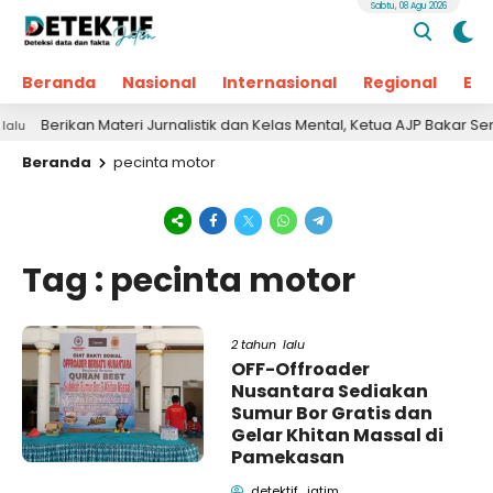
Sabtu, 08 Agu 2026
Beranda
Nasional
Internasional
Regional
Ek
Berikan Materi Jurnalistik dan Kelas Mental, Ketua AJP Bakar Sem
Beranda
pecinta motor
Tag : pecinta motor
2 tahun lalu
OFF-Offroader
Nusantara Sediakan
Sumur Bor Gratis dan
Gelar Khitan Massal di
Pamekasan
detektif_jatim