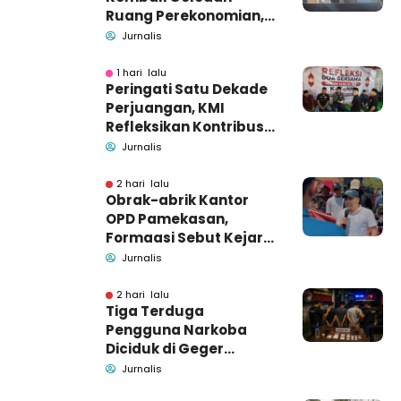
Ruang Perekonomian,
Pidsus: Tunggu Saja!
Jurnalis
1 hari lalu
Peringati Satu Dekade
Perjuangan, KMI
Refleksikan Kontribusi
untuk Masyarakat
Jurnalis
2 hari lalu
Obrak-abrik Kantor
OPD Pamekasan,
Formaasi Sebut Kejari
Pamekasan
Jurnalis
Pendamping DBHCHT
2 hari lalu
Tiga Terduga
Pengguna Narkoba
Diciduk di Geger
Bangkalan, Polisi Masih
Jurnalis
Tutup Identitas dan