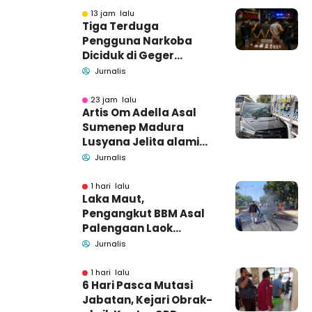
13 jam lalu
Tiga Terduga
Pengguna Narkoba
Diciduk di Geger
Bangkalan, Polisi Masih
Jurnalis
Tutup Identitas dan
Barang Bukti
23 jam lalu
Artis Om Adella Asal
Sumenep Madura
Lusyana Jelita alami
kecelakaan di Wonogiri
Jurnalis
1 hari lalu
Laka Maut,
Pengangkut BBM Asal
Palengaan Laok
Pamekasan Meninggal
Jurnalis
Dunia
1 hari lalu
6 Hari Pasca Mutasi
Jabatan, Kejari Obrak-