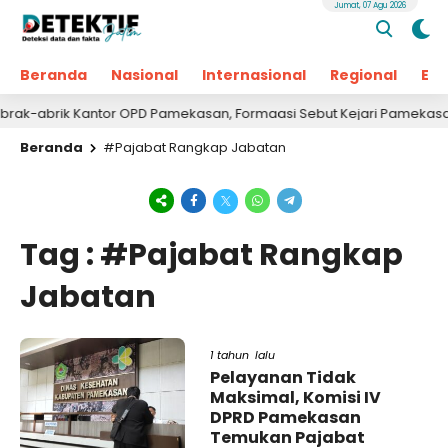
Jumat, 07 Agu 2026
Beranda
Nasional
Internasional
Regional
Ek
-abrik Kantor OPD Pamekasan, Formaasi Sebut Kejari Pamekasan 
Beranda
#Pajabat Rangkap Jabatan
Tag : #Pajabat Rangkap
Jabatan
1 tahun lalu
Pelayanan Tidak
Maksimal, Komisi IV
DPRD Pamekasan
Temukan Pajabat