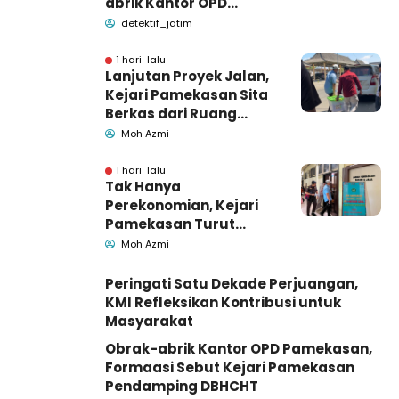
abrik Kantor OPD
Pemkab Pamekasan
detektif_jatim
1 hari lalu
Lanjutan Proyek Jalan,
Kejari Pamekasan Sita
Berkas dari Ruang
Pemkab Pamekasan
Moh Azmi
1 hari lalu
Tak Hanya
Perekonomian, Kejari
Pamekasan Turut
Geledah Ruang
Moh Azmi
Pengadaan Barang-
Jasa
Peringati Satu Dekade Perjuangan,
KMI Refleksikan Kontribusi untuk
Masyarakat
Obrak-abrik Kantor OPD Pamekasan,
Formaasi Sebut Kejari Pamekasan
Pendamping DBHCHT