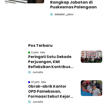
Rangkap Jabatan di
Puskesmas Palengaan
detektif_jatim
Pos Terbaru
2 jam lalu
Peringati Satu Dekade
Perjuangan, KMI
Refleksikan Kontribusi
untuk Masyarakat
Jurnalis
13 jam lalu
Obrak-abrik Kantor
OPD Pamekasan,
Formaasi Sebut Kejari
Pamekasan
Jurnalis
Pendamping DBHCHT