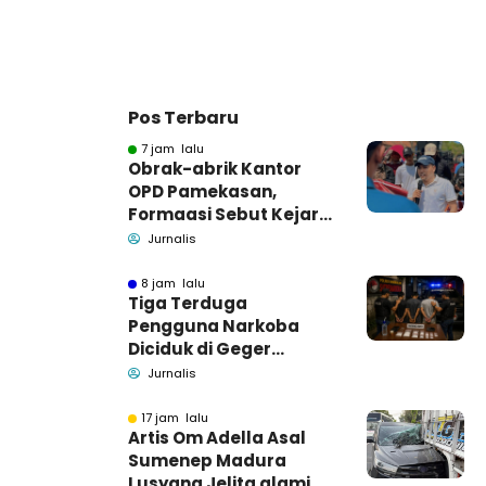
Pos Terbaru
7 jam lalu
Obrak-abrik Kantor
OPD Pamekasan,
Formaasi Sebut Kejari
Pamekasan
Jurnalis
Pendamping DBHCHT
8 jam lalu
Tiga Terduga
Pengguna Narkoba
Diciduk di Geger
Bangkalan, Polisi Masih
Jurnalis
Tutup Identitas dan
Barang Bukti
17 jam lalu
Artis Om Adella Asal
Sumenep Madura
Lusyana Jelita alami