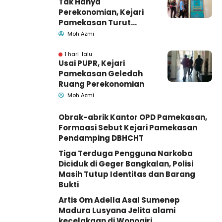
Tak Hanya
Perekonomian, Kejari
Pamekasan Turut
Geledah Ruang
Moh Azmi
Pengadaan Barang-
Jasa
1 hari lalu
Usai PUPR, Kejari
Pamekasan Geledah
Ruang Perekonomian
Moh Azmi
Obrak-abrik Kantor OPD Pamekasan,
Formaasi Sebut Kejari Pamekasan
Pendamping DBHCHT
Tiga Terduga Pengguna Narkoba
Diciduk di Geger Bangkalan, Polisi
Masih Tutup Identitas dan Barang
Bukti
Artis Om Adella Asal Sumenep
Madura Lusyana Jelita alami
kecelakaan di Wonogiri