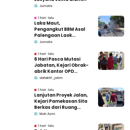
kecelakaan di Wonogiri
Jurnalis
1 hari lalu
Laka Maut,
Pengangkut BBM Asal
Palengaan Laok
Pamekasan Meninggal
Jurnalis
Dunia
1 hari lalu
6 Hari Pasca Mutasi
Jabatan, Kejari Obrak-
abrik Kantor OPD
Pemkab Pamekasan
detektif_jatim
1 hari lalu
Lanjutan Proyek Jalan,
Kejari Pamekasan Sita
Berkas dari Ruang
Pemkab Pamekasan
Moh Azmi
1 hari lalu