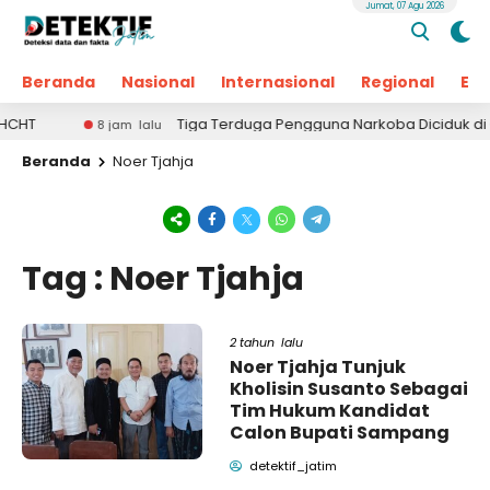
Jumat, 07 Agu 2026
Beranda
Nasional
Internasional
Regional
Ek
T
Tiga Terduga Pengguna Narkoba Diciduk di Geger 
8 jam lalu
Beranda
Noer Tjahja
Tag : Noer Tjahja
2 tahun lalu
Noer Tjahja Tunjuk
Kholisin Susanto Sebagai
Tim Hukum Kandidat
Calon Bupati Sampang
detektif_jatim