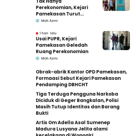
Tak Hanya
Perekonomian, Kejari
Pamekasan Turut
Geledah Ruang
Moh Azmi
Pengadaan Barang-
Jasa
1 hari lalu
Usai PUPR, Kejari
Pamekasan Geledah
Ruang Perekonomian
Moh Azmi
Obrak-abrik Kantor OPD Pamekasan,
Formaasi Sebut Kejari Pamekasan
Pendamping DBHCHT
Tiga Terduga Pengguna Narkoba
Diciduk di Geger Bangkalan, Polisi
Masih Tutup Identitas dan Barang
Bukti
Artis Om Adella Asal Sumenep
Madura Lusyana Jelita alami
kecelakaan di Wonogiri