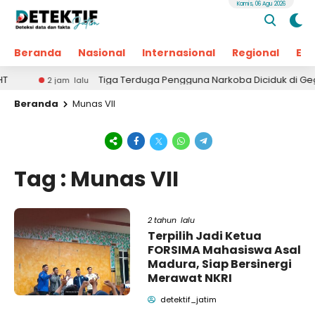
Kamis, 06 Agu 2026
Beranda
Nasional
Internasional
Regional
Ek
Tiga Terduga Pengguna Narkoba Diciduk di Geger Ban
2 jam lalu
Beranda
Munas VII
Tag : Munas VII
2 tahun lalu
Terpilih Jadi Ketua
FORSIMA Mahasiswa Asal
Madura, Siap Bersinergi
Merawat NKRI
detektif_jatim