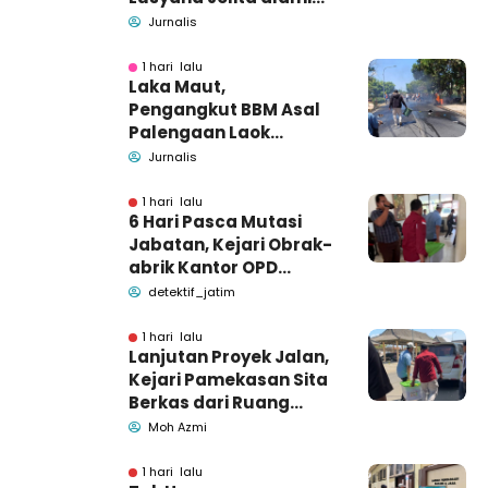
kecelakaan di Wonogiri
Jurnalis
1 hari lalu
Laka Maut,
Pengangkut BBM Asal
Palengaan Laok
Pamekasan Meninggal
Jurnalis
Dunia
1 hari lalu
6 Hari Pasca Mutasi
Jabatan, Kejari Obrak-
abrik Kantor OPD
Pemkab Pamekasan
detektif_jatim
1 hari lalu
Lanjutan Proyek Jalan,
Kejari Pamekasan Sita
Berkas dari Ruang
Pemkab Pamekasan
Moh Azmi
1 hari lalu