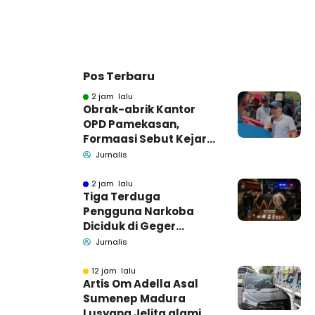
Pos Terbaru
2 jam lalu
Obrak-abrik Kantor
OPD Pamekasan,
Formaasi Sebut Kejari
Pamekasan
Jurnalis
Pendamping DBHCHT
2 jam lalu
Tiga Terduga
Pengguna Narkoba
Diciduk di Geger
Bangkalan, Polisi Masih
Jurnalis
Tutup Identitas dan
Barang Bukti
12 jam lalu
Artis Om Adella Asal
Sumenep Madura
Lusyana Jelita alami