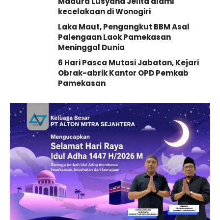
Madura Lusyana Jelita alami
kecelakaan di Wonogiri
Laka Maut, Pengangkut BBM Asal
Palengaan Laok Pamekasan
Meninggal Dunia
6 Hari Pasca Mutasi Jabatan, Kejari
Obrak-abrik Kantor OPD Pemkab
Pamekasan