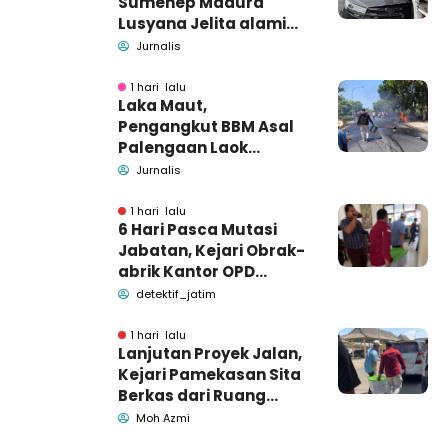
Sumenep Madura
Lusyana Jelita alami
kecelakaan di Wonogiri
Jurnalis
1 hari lalu
Laka Maut,
Pengangkut BBM Asal
Palengaan Laok
Pamekasan Meninggal
Jurnalis
Dunia
1 hari lalu
6 Hari Pasca Mutasi
Jabatan, Kejari Obrak-
abrik Kantor OPD
Pemkab Pamekasan
detektif_jatim
1 hari lalu
Lanjutan Proyek Jalan,
Kejari Pamekasan Sita
Berkas dari Ruang
Pemkab Pamekasan
Moh Azmi