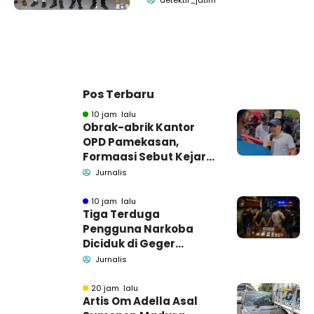
detektif_jatim
Pos Terbaru
10 jam lalu
Obrak-abrik Kantor
OPD Pamekasan,
Formaasi Sebut Kejari
Pamekasan
Jurnalis
Pendamping DBHCHT
10 jam lalu
Tiga Terduga
Pengguna Narkoba
Diciduk di Geger
Bangkalan, Polisi Masih
Jurnalis
Tutup Identitas dan
Barang Bukti
20 jam lalu
Artis Om Adella Asal