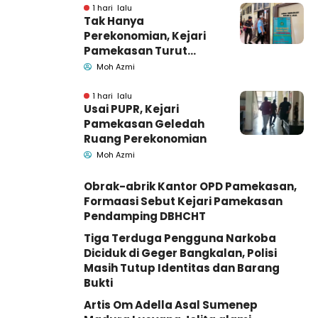
1 hari lalu
Tak Hanya
Perekonomian, Kejari
Pamekasan Turut
Geledah Ruang
Moh Azmi
Pengadaan Barang-
Jasa
1 hari lalu
Usai PUPR, Kejari
Pamekasan Geledah
Ruang Perekonomian
Moh Azmi
Obrak-abrik Kantor OPD Pamekasan,
Formaasi Sebut Kejari Pamekasan
Pendamping DBHCHT
Tiga Terduga Pengguna Narkoba
Diciduk di Geger Bangkalan, Polisi
Masih Tutup Identitas dan Barang
Bukti
Artis Om Adella Asal Sumenep