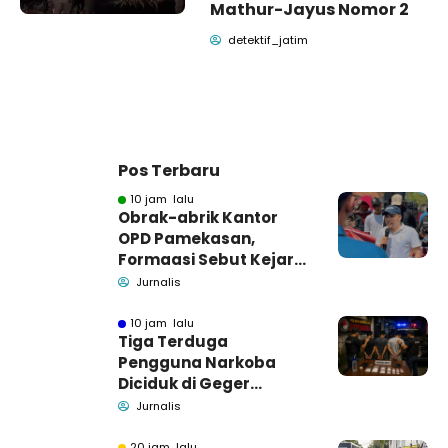
Mathur-Jayus Nomor 2
detektif_jatim
Pos Terbaru
10 jam lalu
Obrak-abrik Kantor
OPD Pamekasan,
Formaasi Sebut Kejari
Pamekasan
Jurnalis
Pendamping DBHCHT
10 jam lalu
Tiga Terduga
Pengguna Narkoba
Diciduk di Geger
Bangkalan, Polisi Masih
Jurnalis
Tutup Identitas dan
Barang Bukti
20 jam lalu