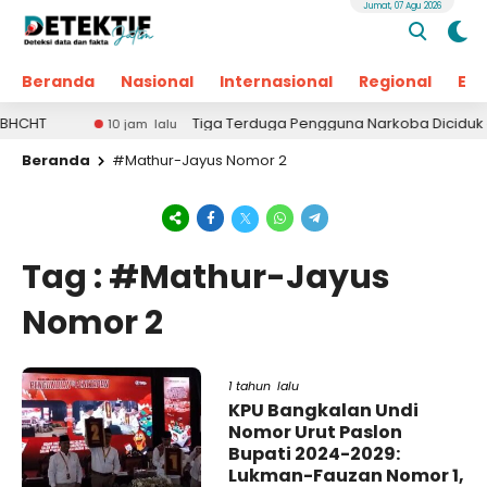
Jumat, 07 Agu 2026
Beranda
Nasional
Internasional
Regional
Ek
HT
Tiga Terduga Pengguna Narkoba Diciduk di Geg
10 jam lalu
Beranda
#Mathur-Jayus Nomor 2
Tag : #Mathur-Jayus
Nomor 2
1 tahun lalu
KPU Bangkalan Undi
Nomor Urut Paslon
Bupati 2024-2029:
Lukman-Fauzan Nomor 1,