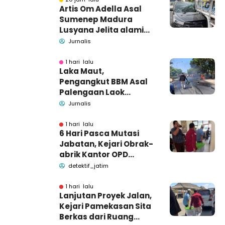
Artis Om Adella Asal
Sumenep Madura
Lusyana Jelita alami
kecelakaan di Wonogiri
Jurnalis
1 hari lalu
Laka Maut,
Pengangkut BBM Asal
Palengaan Laok
Pamekasan Meninggal
Jurnalis
Dunia
1 hari lalu
6 Hari Pasca Mutasi
Jabatan, Kejari Obrak-
abrik Kantor OPD
Pemkab Pamekasan
detektif_jatim
1 hari lalu
Lanjutan Proyek Jalan,
Kejari Pamekasan Sita
Berkas dari Ruang