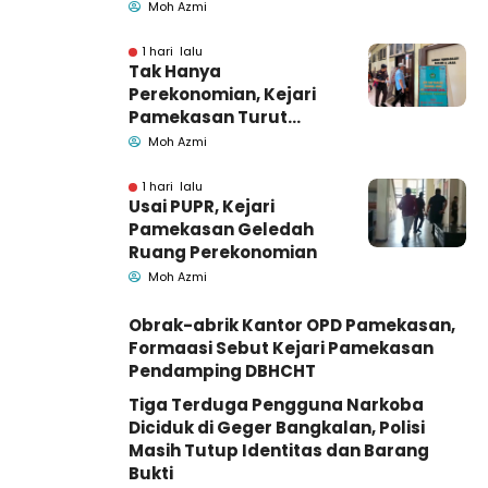
Pemkab Pamekasan
Moh Azmi
1 hari lalu
Tak Hanya
Perekonomian, Kejari
Pamekasan Turut
Geledah Ruang
Moh Azmi
Pengadaan Barang-
Jasa
1 hari lalu
Usai PUPR, Kejari
Pamekasan Geledah
Ruang Perekonomian
Moh Azmi
Obrak-abrik Kantor OPD Pamekasan,
Formaasi Sebut Kejari Pamekasan
Pendamping DBHCHT
Tiga Terduga Pengguna Narkoba
Diciduk di Geger Bangkalan, Polisi
Masih Tutup Identitas dan Barang
Bukti