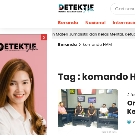
Beranda
Nasional
Internasi
Berikan Materi Jurnalistik dan Kelas Mental, Ketua AJP B
 hari lalu
x
Beranda
komando HAM
Tag : komando
2 t
O
Ke
d