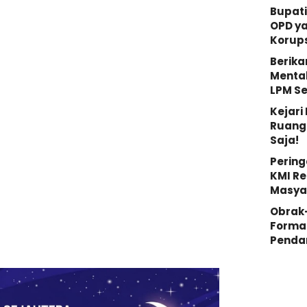
Bupati
OPD y
Korups
Berika
Mental
LPM S
Kejar
Ruang 
Saja!
Pering
KMI Re
Masya
Obrak
Forma
Penda