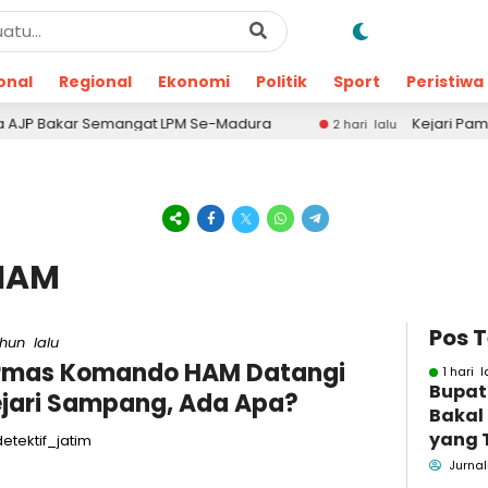
onal
Regional
Ekonomi
Politik
Sport
Peristiwa
akar Semangat LPM Se-Madura
Kejari Pamekasan Ke
2 hari lalu
 HAM
Pos 
ahun lalu
rmas Komando HAM Datangi
1 hari l
Bupat
jari Sampang, Ada Apa?
Bakal
yang 
etektif_jatim
Dugaa
Jurnal