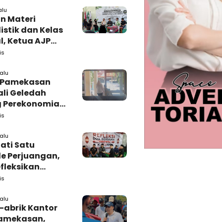
alu
n Materi
istik dan Kelas
l, Ketua AJP
 Semangat LPM
is
adura
lalu
i Pamekasan
li Geledah
 Perekonomian,
: Tunggu Saja!
is
lalu
ati Satu
e Perjuangan,
fleksikan
busi untuk
is
rakat
lalu
-abrik Kantor
amekasan,