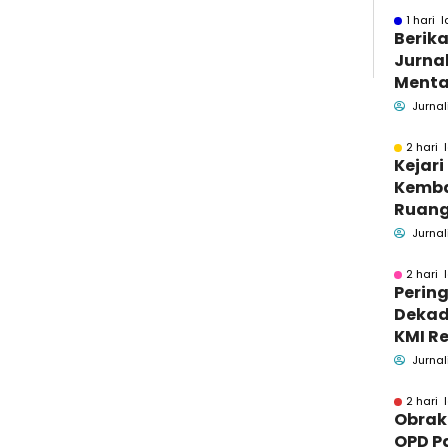
1 hari l
Berika
Jurnal
Menta
Bakar
Jurnal
Se-M
2 hari 
Kejar
Kemba
Ruang
Pidsus
Jurnal
2 hari 
Pering
Dekad
KMI Re
Kontri
Jurnal
Masya
2 hari 
Obrak
OPD P