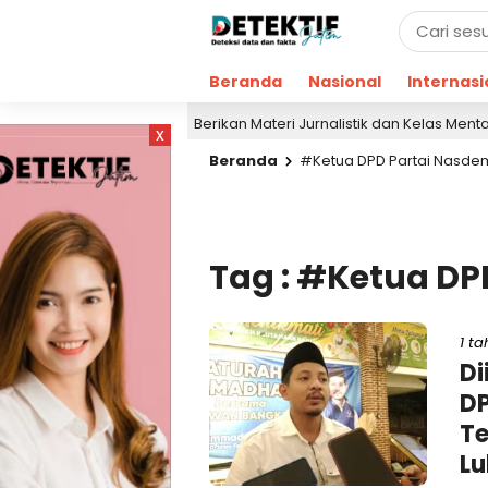
Beranda
Nasional
Internasi
si
Berikan Materi Jurnalistik dan Kelas Mental, 
1 jam lalu
x
Beranda
#Ketua DPD Partai Nasde
Tag : #Ketua D
1 ta
Di
D
T
L