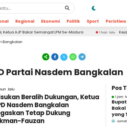
onal
Regional
Ekonomi
Politik
Sport
Peristiwa
Ketua AJP Bakar Semangat LPM Se-Madura
Kejari Pa
1 hari lalu
m Bangkalan
PD Partai Nasdem Bangkalan
Pos 
hun lalu
isukan Beralih Dukungan, Ketua
1 jam l
Bupat
PD Nasdem Bangkalan
Bakal
egaskan Tetap Dukung
yang 
ukman-Fauzan
Dugaa
Jurnal