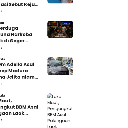
si Sebut Kejari
kasan
is
amping DBHCHT
alu
Terduga
una Narkoba
k di Geger
lan, Polisi
is
 Tutup Identitas
arang Bukti
lalu
Om Adella Asal
nep Madura
a Jelita alami
akaan di
is
iri
lalu
Maut,
ngkut BBM Asal
gaan Laok
kasan
is
ggal Dunia