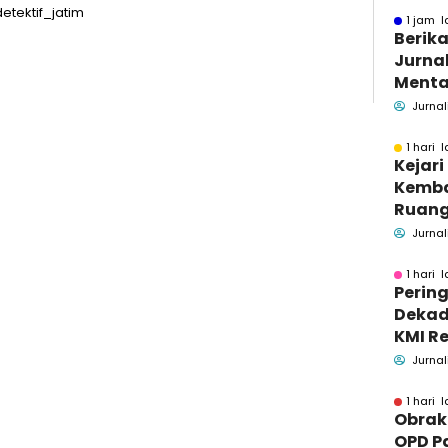
etektif_jatim
1 jam l
Berika
Jurnal
Menta
Bakar
Jurnal
Se-M
1 hari l
Kejar
Kemba
Ruang
Pidsus
Jurnal
1 hari l
Pering
Dekad
KMI Re
Kontri
Jurnal
Masya
1 hari l
Obrak
OPD P