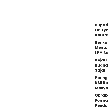
Bupati
OPD y
Korups
Berika
Mental
LPM S
Kejar
Ruang 
Saja!
Pering
KMI Re
Masya
Obrak
Forma
Penda