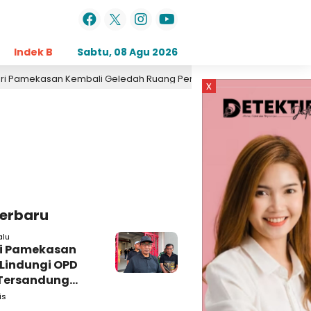
Indek Berita
Sabtu, 08 Agu 2026
Opini
Daerah
Pemerintahan
Kri
mekasan Kembali Geledah Ruang Perekonomian, Pidsus: Tunggu Saja
x
Terbaru
alu
i Pamekasan
 Lindungi OPD
Tersandung
n Korupsi
is