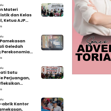
alu
n Materi
istik dan Kelas
l, Ketua AJP
 Semangat LPM
is
adura
alu
i Pamekasan
li Geledah
 Perekonomian,
: Tunggu Saja!
is
alu
ati Satu
e Perjuangan,
fleksikan
busi untuk
is
rakat
alu
-abrik Kantor
amekasan,