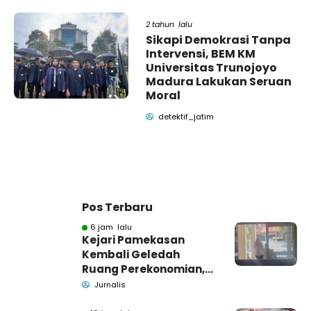
2 tahun lalu
Sikapi Demokrasi Tanpa
Intervensi, BEM KM
Universitas Trunojoyo
Madura Lakukan Seruan
Moral
detektif_jatim
Pos Terbaru
6 jam lalu
Kejari Pamekasan
Kembali Geledah
Ruang Perekonomian,
Pidsus: Tunggu Saja!
Jurnalis