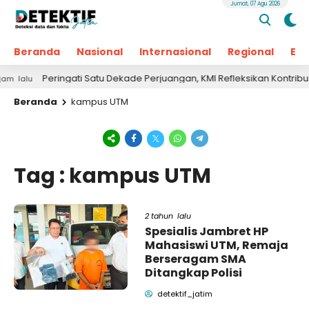
Jumat, 07 Agu 2026
Beranda
Nasional
Internasional
Regional
Ek
Peringati Satu Dekade Perjuangan, KMI Refleksikan Kontribusi u
alu
Beranda
kampus UTM
Tag : kampus UTM
2 tahun lalu
Spesialis Jambret HP
Mahasiswi UTM, Remaja
Berseragam SMA
Ditangkap Polisi
detektif_jatim