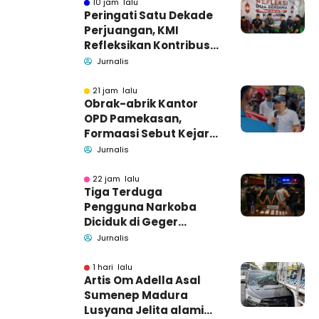
10 jam lalu
Peringati Satu Dekade
Perjuangan, KMI
Refleksikan Kontribusi
untuk Masyarakat
Jurnalis
21 jam lalu
Obrak-abrik Kantor
OPD Pamekasan,
Formaasi Sebut Kejari
Pamekasan
Jurnalis
Pendamping DBHCHT
22 jam lalu
Tiga Terduga
Pengguna Narkoba
Diciduk di Geger
Bangkalan, Polisi Masih
Jurnalis
Tutup Identitas dan
Barang Bukti
1 hari lalu
Artis Om Adella Asal
Sumenep Madura
Lusyana Jelita alami