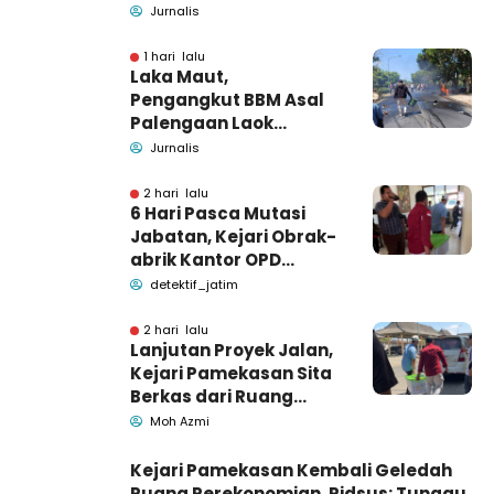
kecelakaan di Wonogiri
Jurnalis
1 hari lalu
Laka Maut,
Pengangkut BBM Asal
Palengaan Laok
Pamekasan Meninggal
Jurnalis
Dunia
2 hari lalu
6 Hari Pasca Mutasi
Jabatan, Kejari Obrak-
abrik Kantor OPD
Pemkab Pamekasan
detektif_jatim
2 hari lalu
Lanjutan Proyek Jalan,
Kejari Pamekasan Sita
Berkas dari Ruang
Pemkab Pamekasan
Moh Azmi
Kejari Pamekasan Kembali Geledah
Ruang Perekonomian, Pidsus: Tunggu