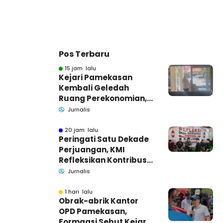
Pos Terbaru
15 jam lalu
Kejari Pamekasan
Kembali Geledah
Ruang Perekonomian,
Pidsus: Tunggu Saja!
Jurnalis
20 jam lalu
Peringati Satu Dekade
Perjuangan, KMI
Refleksikan Kontribusi
untuk Masyarakat
Jurnalis
1 hari lalu
Obrak-abrik Kantor
OPD Pamekasan,
Formaasi Sebut Kejari