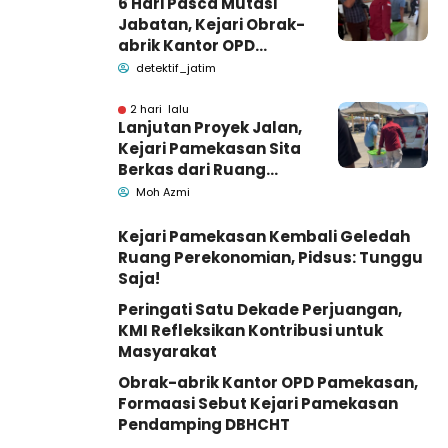
6 Hari Pasca Mutasi
Jabatan, Kejari Obrak-
abrik Kantor OPD
Pemkab Pamekasan
detektif_jatim
2 hari lalu
Lanjutan Proyek Jalan,
Kejari Pamekasan Sita
Berkas dari Ruang
Pemkab Pamekasan
Moh Azmi
Kejari Pamekasan Kembali Geledah
Ruang Perekonomian, Pidsus: Tunggu
Saja!
Peringati Satu Dekade Perjuangan,
KMI Refleksikan Kontribusi untuk
Masyarakat
Obrak-abrik Kantor OPD Pamekasan,
Formaasi Sebut Kejari Pamekasan
Pendamping DBHCHT