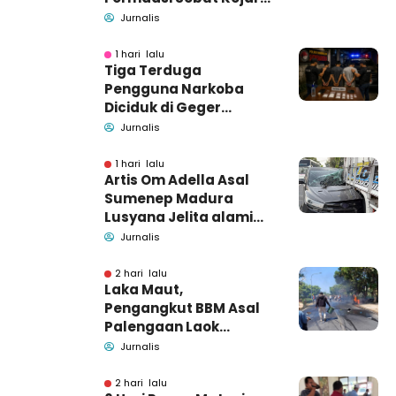
Pamekasan
Jurnalis
Pendamping DBHCHT
1 hari lalu
Tiga Terduga
Pengguna Narkoba
Diciduk di Geger
Bangkalan, Polisi Masih
Jurnalis
Tutup Identitas dan
Barang Bukti
1 hari lalu
Artis Om Adella Asal
Sumenep Madura
Lusyana Jelita alami
kecelakaan di Wonogiri
Jurnalis
2 hari lalu
Laka Maut,
Pengangkut BBM Asal
Palengaan Laok
Pamekasan Meninggal
Jurnalis
Dunia
2 hari lalu