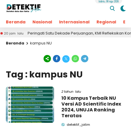
Sabtu, 08 Agu 2026
Beranda
Nasional
Internasional
Regional
Ek
Peringati Satu Dekade Perjuangan, KMI Refleksikan Kontrib
 jam lalu
Beranda
kampus NU
Tag : kampus NU
2 tahun lalu
10 Kampus Terbaik NU
Versi AD Scientific Index
2024, UNUJA Ranking
Teratas
detektif_jatim