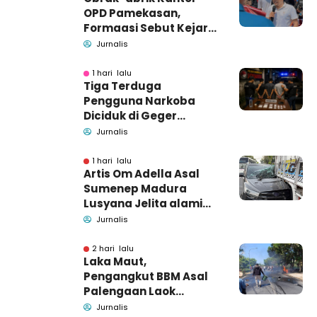
OPD Pamekasan,
Formaasi Sebut Kejari
Pamekasan
Jurnalis
Pendamping DBHCHT
1 hari lalu
Tiga Terduga
Pengguna Narkoba
Diciduk di Geger
Bangkalan, Polisi Masih
Jurnalis
Tutup Identitas dan
Barang Bukti
1 hari lalu
Artis Om Adella Asal
Sumenep Madura
Lusyana Jelita alami
kecelakaan di Wonogiri
Jurnalis
2 hari lalu
Laka Maut,
Pengangkut BBM Asal
Palengaan Laok
Pamekasan Meninggal
Jurnalis