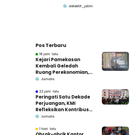
detektif_jatim
Pos Terbaru
18 jam lalu
Kejari Pamekasan
Kembali Geledah
Ruang Perekonomian,
Pidsus: Tunggu Saja!
Jurnalis
22 jam lalu
Peringati Satu Dekade
Perjuangan, KMI
Refleksikan Kontribusi
untuk Masyarakat
Jurnalis
1 hari lalu
Obrak-abrik Kantor