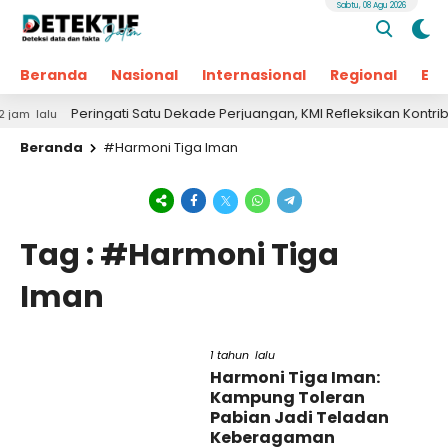
Sabtu, 08 Agu 2026
Beranda
Nasional
Internasional
Regional
Ek
Peringati Satu Dekade Perjuangan, KMI Refleksikan Kontribusi 
lalu
Beranda
#Harmoni Tiga Iman
Tag : #Harmoni Tiga
Iman
1 tahun lalu
Harmoni Tiga Iman:
Kampung Toleran
Pabian Jadi Teladan
Keberagaman