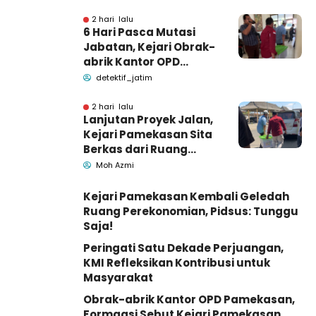
Dunia
2 hari lalu
6 Hari Pasca Mutasi
Jabatan, Kejari Obrak-
abrik Kantor OPD
Pemkab Pamekasan
detektif_jatim
2 hari lalu
Lanjutan Proyek Jalan,
Kejari Pamekasan Sita
Berkas dari Ruang
Pemkab Pamekasan
Moh Azmi
Kejari Pamekasan Kembali Geledah
Ruang Perekonomian, Pidsus: Tunggu
Saja!
Peringati Satu Dekade Perjuangan,
KMI Refleksikan Kontribusi untuk
Masyarakat
Obrak-abrik Kantor OPD Pamekasan,
Formaasi Sebut Kejari Pamekasan