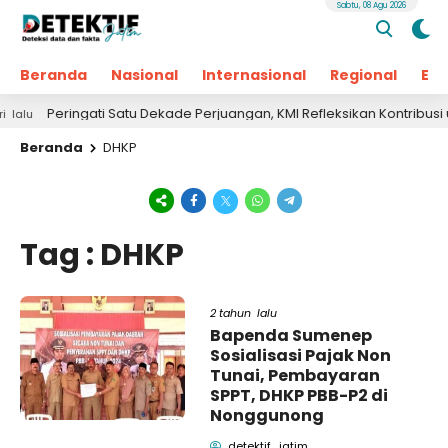
Sabtu, 08 Agu 2026
Beranda
Nasional
Internasional
Regional
Ek
Peringati Satu Dekade Perjuangan, KMI Refleksikan Kontribusi untu
Beranda
DHKP
Tag : DHKP
2 tahun lalu
Bapenda Sumenep
Sosialisasi Pajak Non
Tunai, Pembayaran
SPPT, DHKP PBB-P2 di
Nonggunong
detektif_jatim