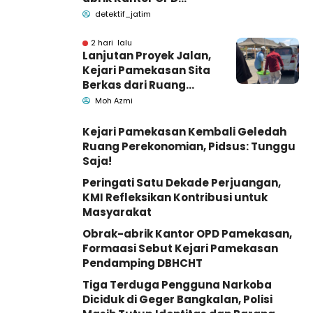
Pemkab Pamekasan
detektif_jatim
2 hari lalu
Lanjutan Proyek Jalan,
Kejari Pamekasan Sita
Berkas dari Ruang
Pemkab Pamekasan
Moh Azmi
Kejari Pamekasan Kembali Geledah
Ruang Perekonomian, Pidsus: Tunggu
Saja!
Peringati Satu Dekade Perjuangan,
KMI Refleksikan Kontribusi untuk
Masyarakat
Obrak-abrik Kantor OPD Pamekasan,
Formaasi Sebut Kejari Pamekasan
Pendamping DBHCHT
Tiga Terduga Pengguna Narkoba
Diciduk di Geger Bangkalan, Polisi