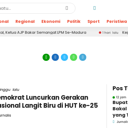
onal
Regional
Ekonomi
Politik
Sport
Peristiwa
ua AJP Bakar Semangat LPM Se-Madura
Kejari Pamek
1 hari lalu
Pos 
inggu lalu
mokrat Luncurkan Gerakan
12 jam 
Bupat
sional Langit Biru di HUT ke-25
Bakal
yang 
rnalis
Dugaa
Jurnali