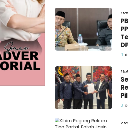
1 ta
PB
PP
Te
DP
de
1 ta
Se
Re
Pi
de
2 t