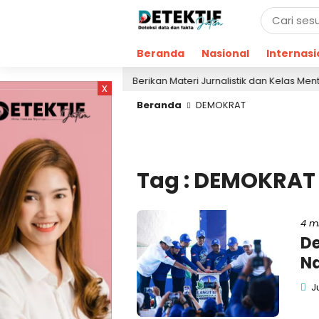
Beranda
Nasional
Internasi
Berikan Materi Jurnalistik dan Kelas Mental, Ket
12 jam lalu
x
Beranda
DEMOKRAT
Tag : DEMOKRAT
4 m
De
Na
Ju