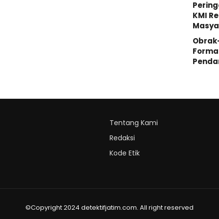
Pering
KMI Re
Masya
Obrak
Forma
Penda
Tentang Kami
Redaksi
Kode Etik
©Copyright 2024 detektifjatim.com. All right reserved