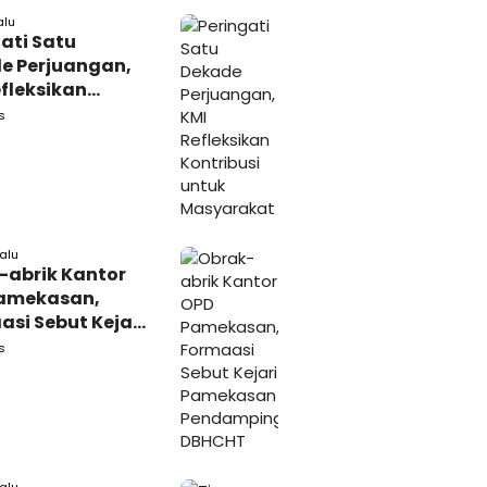
alu
ati Satu
e Perjuangan,
fleksikan
busi untuk
s
rakat
lalu
-abrik Kantor
amekasan,
si Sebut Kejari
kasan
s
amping DBHCHT