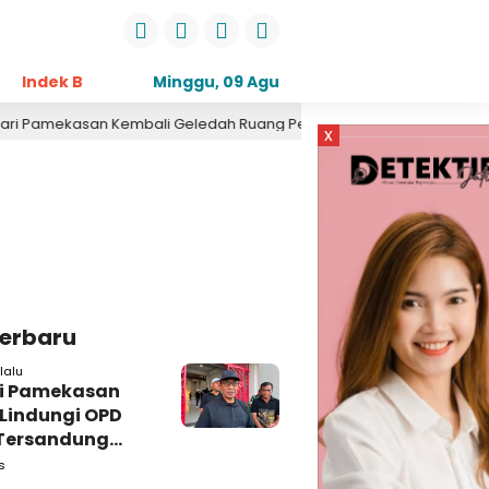
Indek Berita
Opini
Minggu, 09 Agu
Daerah
Pemerintahan
Kri
2026
asan Kembali Geledah Ruang Perekonomian, Pidsus: Tunggu Saja!
x
Terbaru
lalu
i Pamekasan
 Lindungi OPD
Tersandung
n Korupsi
s