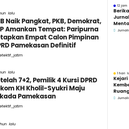
12 jam 
Berika
hun lalu
Jurnal
B Naik Pangkat, PKB, Demokrat,
Menta
P Amankan Tempat: Paripurna
Bakar
Jurnali
tapkan Empat Calon Pimpinan
Se-M
RD Pamekasan Definitif
tektif_jatim
hun lalu
1 hari l
Kejar
telah 7+2, Pemilik 4 Kursi DPRD
Kemba
kom KH Kholil-Syukri Maju
Ruang
lkada Pamekasan
Pidsus
Jurnali
tektif_jatim
ahun lalu