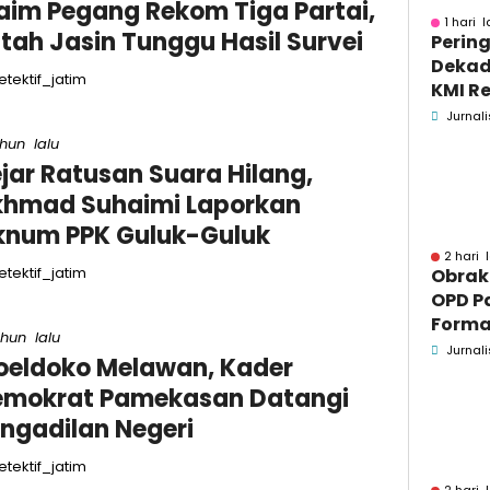
aim Pegang Rekom Tiga Partai,
1 hari l
tah Jasin Tunggu Hasil Survei
Pering
Dekad
tektif_jatim
KMI Re
Kontri
Jurnali
Masya
ahun lalu
jar Ratusan Suara Hilang,
khmad Suhaimi Laporkan
num PPK Guluk-Guluk
2 hari 
tektif_jatim
Obrak
OPD P
Formaa
ahun lalu
Pame
Jurnali
eldoko Melawan, Kader
Pend
emokrat Pamekasan Datangi
ngadilan Negeri
tektif_jatim