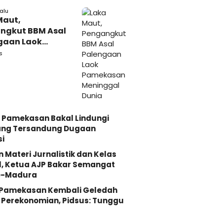
lalu
Maut,
ngkut BBM Asal
gaan Laok
kasan
s
ggal Dunia
 Pamekasan Bakal Lindungi
ang Tersandung Dugaan
i
n Materi Jurnalistik dan Kelas
, Ketua AJP Bakar Semangat
e-Madura
i Pamekasan Kembali Geledah
Perekonomian, Pidsus: Tunggu