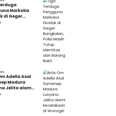
lalu
Terduga
una Narkoba
k di Geger
lan, Polisi
s
 Tutup Identitas
arang Bukti
lalu
Om Adella Asal
nep Madura
a Jelita alami
akaan di
s
iri