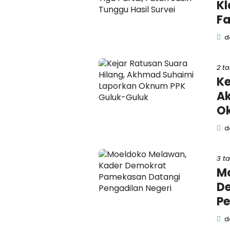
Kl
Fa
de
2 t
Ke
A
Ok
de
3 t
Mo
D
Pe
de