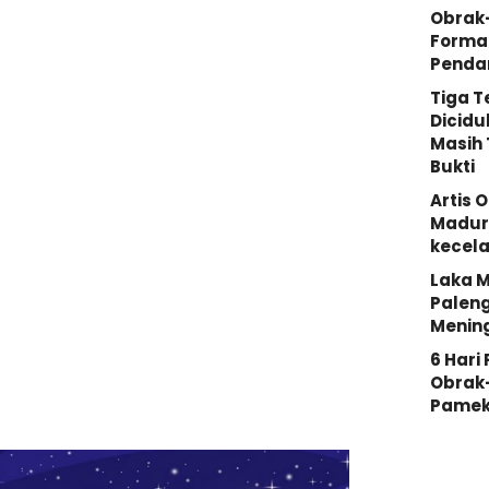
Obrak
Forma
Penda
Tiga 
Dicidu
Masih 
Bukti
Artis 
Madura
kecela
Laka M
Palen
Menin
6 Hari
Obrak
Pamek