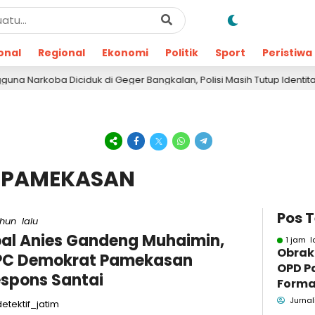
onal
Regional
Ekonomi
Politik
Sport
Peristiwa
oba Diciduk di Geger Bangkalan, Polisi Masih Tutup Identitas dan Ba
T PAMEKASAN
Pos 
ahun lalu
al Anies Gandeng Muhaimin,
1 jam l
Obrak
PC Demokrat Pamekasan
OPD P
spons Santai
Formaa
Pame
Jurnal
etektif_jatim
Pend