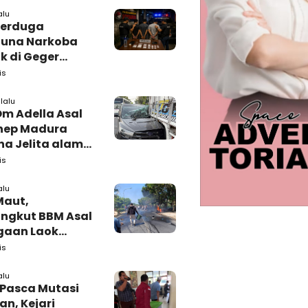
alu
Terduga
una Narkoba
k di Geger
lan, Polisi
is
 Tutup Identitas
arang Bukti
lalu
Om Adella Asal
nep Madura
a Jelita alami
akaan di
is
iri
alu
Maut,
ngkut BBM Asal
gaan Laok
kasan
is
ggal Dunia
alu
 Pasca Mutasi
n, Kejari