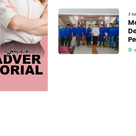
3 t
Mo
D
Pe
d