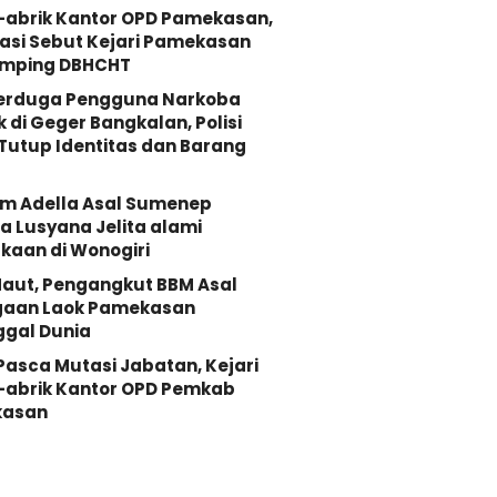
-abrik Kantor OPD Pamekasan,
asi Sebut Kejari Pamekasan
mping DBHCHT
Terduga Pengguna Narkoba
k di Geger Bangkalan, Polisi
Tutup Identitas dan Barang
Om Adella Asal Sumenep
 Lusyana Jelita alami
kaan di Wonogiri
aut, Pengangkut BBM Asal
gaan Laok Pamekasan
ggal Dunia
 Pasca Mutasi Jabatan, Kejari
-abrik Kantor OPD Pemkab
asan