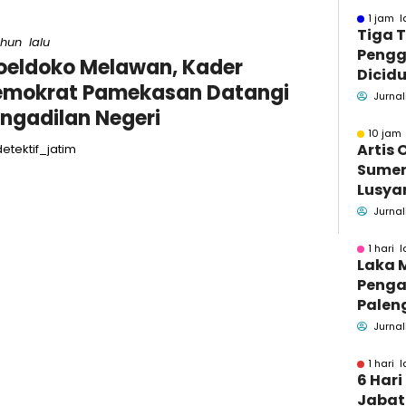
1 jam l
Tiga 
ahun lalu
Pengg
eldoko Melawan, Kader
Dicidu
emokrat Pamekasan Datangi
Bangka
Jurnal
ngadilan Negeri
Masih
dan B
10 jam 
Artis 
etektif_jatim
Sume
Lusyan
kecel
Jurnal
Wonog
1 hari l
Laka 
Penga
Palen
Pame
Jurnal
Menin
1 hari l
6 Hari
Jabata