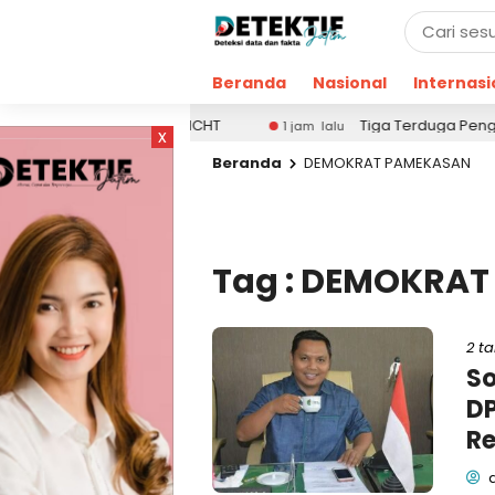
Beranda
Nasional
Internasi
an Pendamping DBHCHT
Tiga Terduga Pengguna Nark
1 jam lalu
x
Beranda
DEMOKRAT PAMEKASAN
Tag : DEMOKRA
2 t
So
D
Re
d