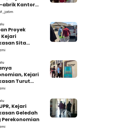
-abrik Kantor
emkab
if_jatim
kasan
alu
tan Proyek
 Kejari
asan Sita
s dari Ruang
zmi
ab Pamekasan
alu
anya
onomian, Kejari
asan Turut
ah Ruang
zmi
daan Barang-
alu
UPR, Kejari
asan Geledah
 Perekonomian
zmi