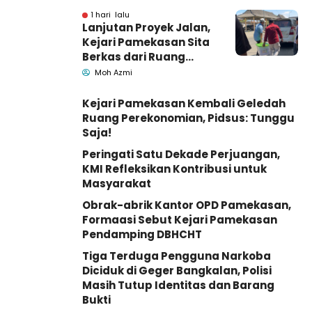
1 hari lalu
Lanjutan Proyek Jalan,
Kejari Pamekasan Sita
Berkas dari Ruang
Pemkab Pamekasan
Moh Azmi
Kejari Pamekasan Kembali Geledah
Ruang Perekonomian, Pidsus: Tunggu
Saja!
Peringati Satu Dekade Perjuangan,
KMI Refleksikan Kontribusi untuk
Masyarakat
Obrak-abrik Kantor OPD Pamekasan,
Formaasi Sebut Kejari Pamekasan
Pendamping DBHCHT
Tiga Terduga Pengguna Narkoba
Diciduk di Geger Bangkalan, Polisi
Masih Tutup Identitas dan Barang
Bukti