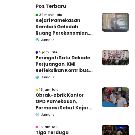
Pos Terbaru
32 menit lalu
Kejari Pamekasan
Kembali Geledah
Ruang Perekonomian,
Pidsus: Tunggu Saja!
Jurnalis
5 jam lalu
Peringati Satu Dekade
Perjuangan, KMI
Refleksikan Kontribusi
untuk Masyarakat
Jurnalis
16 jam lalu
Obrak-abrik Kantor
OPD Pamekasan,
Formaasi Sebut Kejari
Pamekasan
Jurnalis
Pendamping DBHCHT
16 jam lalu
Tiga Terduga