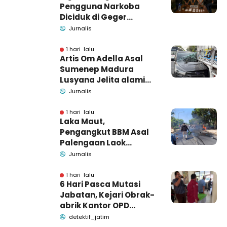
Pengguna Narkoba
Diciduk di Geger
Bangkalan, Polisi Masih
Jurnalis
Tutup Identitas dan
Barang Bukti
1 hari lalu
Artis Om Adella Asal
Sumenep Madura
Lusyana Jelita alami
kecelakaan di Wonogiri
Jurnalis
1 hari lalu
Laka Maut,
Pengangkut BBM Asal
Palengaan Laok
Pamekasan Meninggal
Jurnalis
Dunia
1 hari lalu
6 Hari Pasca Mutasi
Jabatan, Kejari Obrak-
abrik Kantor OPD
Pemkab Pamekasan
detektif_jatim