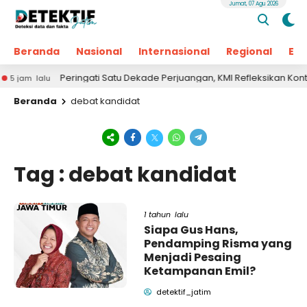
Jumat, 07 Agu 2026
Beranda
Nasional
Internasional
Regional
Ek
Peringati Satu Dekade Perjuangan, KMI Refleksikan Kontribus
am lalu
Beranda
debat kandidat
Tag : debat kandidat
1 tahun lalu
Siapa Gus Hans,
Pendamping Risma yang
Menjadi Pesaing
Ketampanan Emil?
detektif_jatim