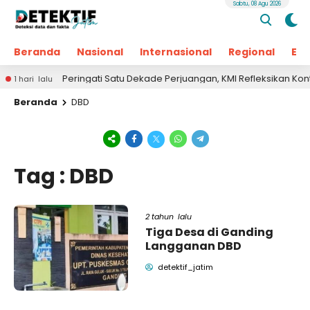
Sabtu, 08 Agu 2026
Beranda
Nasional
Internasional
Regional
Ek
Peringati Satu Dekade Perjuangan, KMI Refleksikan Kontribu
 hari lalu
Beranda
DBD
Tag : DBD
2 tahun lalu
Tiga Desa di Ganding
Langganan DBD
detektif_jatim