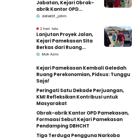
Jabatan, Kejari Obrak-
abrik Kantor OPD
Pemkab Pamekasan
detektif_jatim
2 hari lalu
Lanjutan Proyek Jalan,
Kejari Pamekasan Sita
Berkas dari Ruang
Pemkab Pamekasan
Moh Azmi
Kejari Pamekasan Kembali Geledah
Ruang Perekonomian, Pidsus: Tunggu
Saja!
Peringati Satu Dekade Perjuangan,
KMI Refleksikan Kontribusi untuk
Masyarakat
Obrak-abrik Kantor OPD Pamekasan,
Formaasi Sebut Kejari Pamekasan
Pendamping DBHCHT
Tiga Terduga Pengguna Narkoba