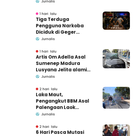
Pamekasan
Jurnalis
Pendamping DBHCHT
1 hari lalu
Tiga Terduga
Pengguna Narkoba
Diciduk di Geger
Bangkalan, Polisi Masih
Jurnalis
Tutup Identitas dan
Barang Bukti
1 hari lalu
Artis Om Adella Asal
Sumenep Madura
Lusyana Jelita alami
kecelakaan di Wonogiri
Jurnalis
2 hari lalu
Laka Maut,
Pengangkut BBM Asal
Palengaan Laok
Pamekasan Meninggal
Jurnalis
Dunia
2 hari lalu
6 Hari Pasca Mutasi