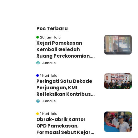
Pos Terbaru
20 jam lalu
Kejari Pamekasan
Kembali Geledah
Ruang Perekonomian,
Pidsus: Tunggu Saja!
Jurnalis
1 hari lalu
Peringati Satu Dekade
Perjuangan, KMI
Refleksikan Kontribusi
untuk Masyarakat
Jurnalis
1 hari lalu
Obrak-abrik Kantor
OPD Pamekasan,
Formaasi Sebut Kejari