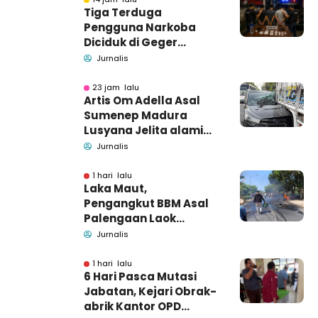
Tiga Terduga
Pengguna Narkoba
Diciduk di Geger
Bangkalan, Polisi Masih
Jurnalis
Tutup Identitas dan
Barang Bukti
23 jam lalu
Artis Om Adella Asal
Sumenep Madura
Lusyana Jelita alami
kecelakaan di Wonogiri
Jurnalis
1 hari lalu
Laka Maut,
Pengangkut BBM Asal
Palengaan Laok
Pamekasan Meninggal
Jurnalis
Dunia
1 hari lalu
6 Hari Pasca Mutasi
Jabatan, Kejari Obrak-
abrik Kantor OPD