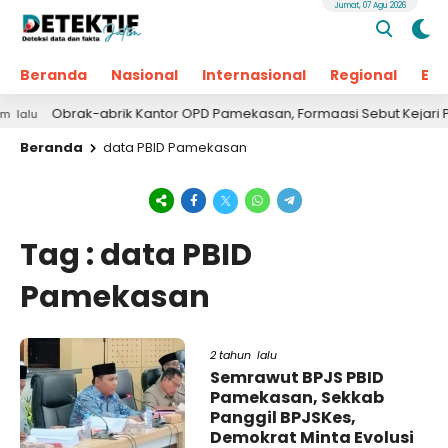
Jumat, 07 Agu 2026
Beranda
Nasional
Internasional
Regional
Ek
Obrak-abrik Kantor OPD Pamekasan, Formaasi Sebut Kejari P
lu
Beranda
data PBID Pamekasan
Tag : data PBID
Pamekasan
2 tahun lalu
Semrawut BPJS PBID
Pamekasan, Sekkab
Panggil BPJSKes,
Demokrat Minta Evolusi