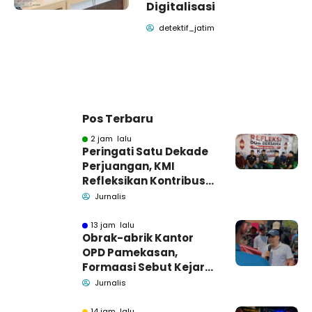
Digitalisasi
detektif_jatim
Pos Terbaru
2 jam lalu
Peringati Satu Dekade
Perjuangan, KMI
Refleksikan Kontribusi
untuk Masyarakat
Jurnalis
13 jam lalu
Obrak-abrik Kantor
OPD Pamekasan,
Formaasi Sebut Kejari
Pamekasan
Jurnalis
Pendamping DBHCHT
14 jam lalu