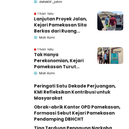
Pemkab Pamekasan
detektif_jatim
1 hari lalu
Lanjutan Proyek Jalan,
Kejari Pamekasan Sita
Berkas dari Ruang
Pemkab Pamekasan
Moh Azmi
1 hari lalu
Tak Hanya
Perekonomian, Kejari
Pamekasan Turut
Geledah Ruang
Moh Azmi
Pengadaan Barang-
Jasa
Peringati Satu Dekade Perjuangan,
KMI Refleksikan Kontribusi untuk
Masyarakat
Obrak-abrik Kantor OPD Pamekasan,
Formaasi Sebut Kejari Pamekasan
Pendamping DBHCHT
Tiga Terduga Pengguna Narkoba