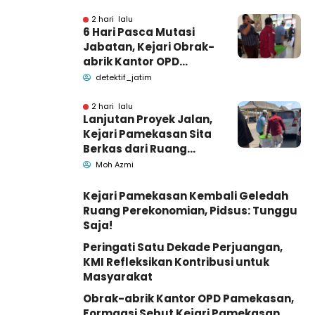
Dunia
2 hari lalu
6 Hari Pasca Mutasi
Jabatan, Kejari Obrak-
abrik Kantor OPD
Pemkab Pamekasan
detektif_jatim
2 hari lalu
Lanjutan Proyek Jalan,
Kejari Pamekasan Sita
Berkas dari Ruang
Pemkab Pamekasan
Moh Azmi
Kejari Pamekasan Kembali Geledah
Ruang Perekonomian, Pidsus: Tunggu
Saja!
Peringati Satu Dekade Perjuangan,
KMI Refleksikan Kontribusi untuk
Masyarakat
Obrak-abrik Kantor OPD Pamekasan,
Formaasi Sebut Kejari Pamekasan