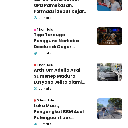
OPD Pamekasan,
Formaasi Sebut Kejari
Pamekasan
Jurnalis
Pendamping DBHCHT
1 hari lalu
Tiga Terduga
Pengguna Narkoba
Diciduk di Geger
Bangkalan, Polisi Masih
Jurnalis
Tutup Identitas dan
Barang Bukti
1 hari lalu
Artis Om Adella Asal
Sumenep Madura
Lusyana Jelita alami
kecelakaan di Wonogiri
Jurnalis
2 hari lalu
Laka Maut,
Pengangkut BBM Asal
Palengaan Laok
Pamekasan Meninggal
Jurnalis