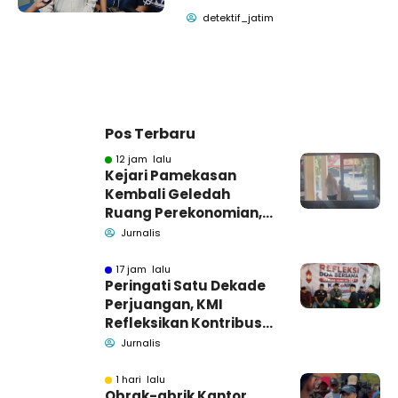
detektif_jatim
Pos Terbaru
12 jam lalu
Kejari Pamekasan
Kembali Geledah
Ruang Perekonomian,
Pidsus: Tunggu Saja!
Jurnalis
17 jam lalu
Peringati Satu Dekade
Perjuangan, KMI
Refleksikan Kontribusi
untuk Masyarakat
Jurnalis
1 hari lalu
Obrak-abrik Kantor