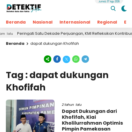
Jumat, 07 Agu 2026
Beranda
Nasional
Internasional
Regional
Ek
Peringati Satu Dekade Perjuangan, KMI Refleksikan Kontribusi u
alu
Beranda
dapat dukungan Khofifah
Tag : dapat dukungan
Khofifah
2 tahun lalu
Dapat Dukungan dari
Khofifah, Kiai
Kholilurrahman Optimis
Pimpin Pamekasan