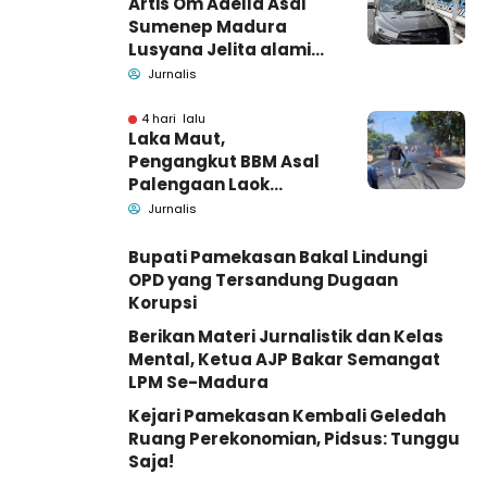
Artis Om Adella Asal
Sumenep Madura
Lusyana Jelita alami
kecelakaan di Wonogiri
Jurnalis
4 hari lalu
Laka Maut,
Pengangkut BBM Asal
Palengaan Laok
Pamekasan Meninggal
Jurnalis
Dunia
Bupati Pamekasan Bakal Lindungi
OPD yang Tersandung Dugaan
Korupsi
Berikan Materi Jurnalistik dan Kelas
Mental, Ketua AJP Bakar Semangat
LPM Se-Madura
Kejari Pamekasan Kembali Geledah
Ruang Perekonomian, Pidsus: Tunggu
Saja!