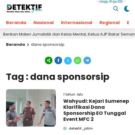
Minggu, 09 Agu 2026
Beranda
Nasional
Internasional
Regional
Ek
rikan Materi Jurnalistik dan Kelas Mental, Ketua AJP Bakar Semanga
Beranda
dana sponsorsip
Tag : dana sponsorsip
1 tahun lalu
Wahyudi: Kejari Sumenep
Klarifikasi Dana
Sponsorship EO Tunggal
Event MFC 2
detektif_jatim