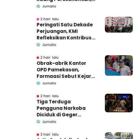
Pidsus: Tunggu Saja!
Jurnalis
2 hari lalu
Peringati Satu Dekade
Perjuangan, KMI
Refleksikan Kontribusi
untuk Masyarakat
Jurnalis
2 hari lalu
Obrak-abrik Kantor
OPD Pamekasan,
Formaasi Sebut Kejari
Pamekasan
Jurnalis
Pendamping DBHCHT
2 hari lalu
Tiga Terduga
Pengguna Narkoba
Diciduk di Geger
Bangkalan, Polisi Masih
Jurnalis
Tutup Identitas dan
Barang Bukti
3 hari lalu