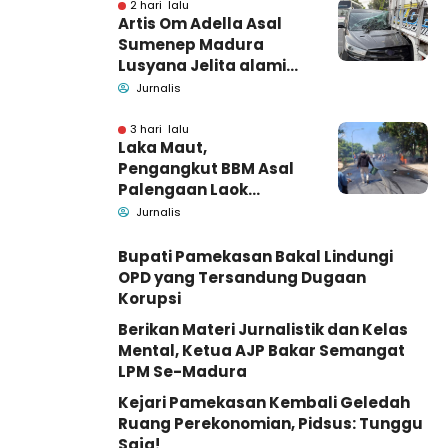
Barang Bukti
2 hari lalu
Artis Om Adella Asal
Sumenep Madura
Lusyana Jelita alami
kecelakaan di Wonogiri
Jurnalis
3 hari lalu
Laka Maut,
Pengangkut BBM Asal
Palengaan Laok
Pamekasan Meninggal
Jurnalis
Dunia
Bupati Pamekasan Bakal Lindungi
OPD yang Tersandung Dugaan
Korupsi
Berikan Materi Jurnalistik dan Kelas
Mental, Ketua AJP Bakar Semangat
LPM Se-Madura
Kejari Pamekasan Kembali Geledah
Ruang Perekonomian, Pidsus: Tunggu
Saja!