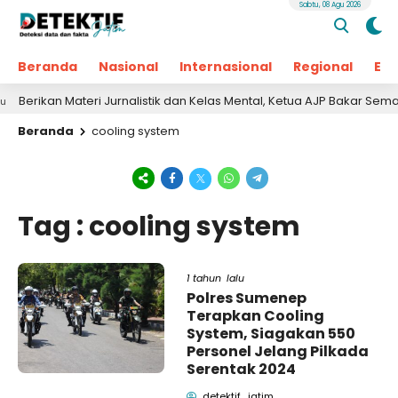
Sabtu, 08 Agu 2026
Beranda
Nasional
Internasional
Regional
Ek
erikan Materi Jurnalistik dan Kelas Mental, Ketua AJP Bakar Semang
Beranda
cooling system
Tag : cooling system
1 tahun lalu
Polres Sumenep
Terapkan Cooling
System, Siagakan 550
Personel Jelang Pilkada
Serentak 2024
detektif_jatim