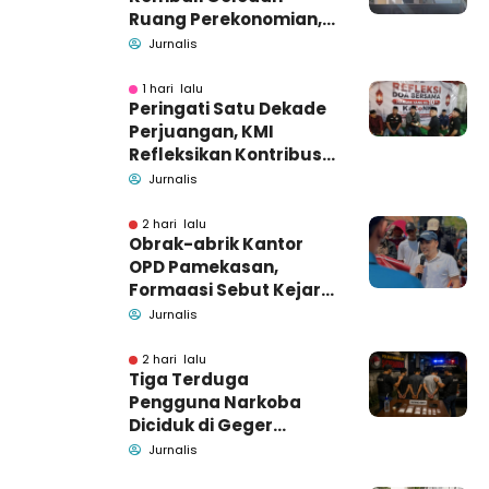
Ruang Perekonomian,
Pidsus: Tunggu Saja!
Jurnalis
1 hari lalu
Peringati Satu Dekade
Perjuangan, KMI
Refleksikan Kontribusi
untuk Masyarakat
Jurnalis
2 hari lalu
Obrak-abrik Kantor
OPD Pamekasan,
Formaasi Sebut Kejari
Pamekasan
Jurnalis
Pendamping DBHCHT
2 hari lalu
Tiga Terduga
Pengguna Narkoba
Diciduk di Geger
Bangkalan, Polisi Masih
Jurnalis
Tutup Identitas dan