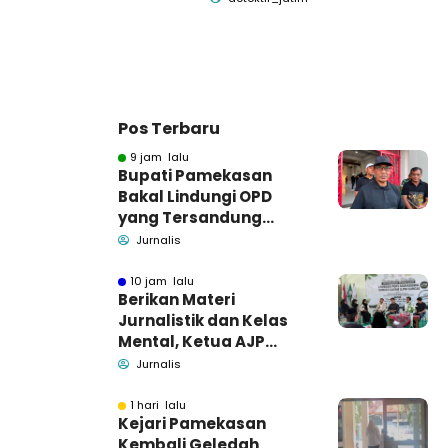
Pos Terbaru
9 jam lalu
Bupati Pamekasan
Bakal Lindungi OPD
yang Tersandung
Dugaan Korupsi
Jurnalis
10 jam lalu
Berikan Materi
Jurnalistik dan Kelas
Mental, Ketua AJP
Bakar Semangat LPM
Jurnalis
Se-Madura
1 hari lalu
Kejari Pamekasan
Kembali Geledah