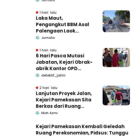
1 hari lalu
Laka Maut,
Pengangkut BBM Asal
Palengaan Laok
Pamekasan Meninggal
Jurnalis
Dunia
1 hari lalu
6 Hari Pasca Mutasi
Jabatan, Kejari Obrak-
abrik Kantor OPD
Pemkab Pamekasan
detektif_jatim
2 hari lalu
Lanjutan Proyek Jalan,
Kejari Pamekasan Sita
Berkas dari Ruang
Pemkab Pamekasan
Moh Azmi
Kejari Pamekasan Kembali Geledah
Ruang Perekonomian, Pidsus: Tunggu