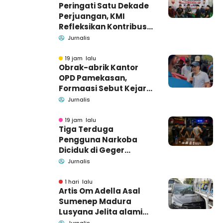
Peringati Satu Dekade
Perjuangan, KMI
Refleksikan Kontribusi
untuk Masyarakat
Jurnalis
19 jam lalu
Obrak-abrik Kantor
OPD Pamekasan,
Formaasi Sebut Kejari
Pamekasan
Jurnalis
Pendamping DBHCHT
19 jam lalu
Tiga Terduga
Pengguna Narkoba
Diciduk di Geger
Bangkalan, Polisi Masih
Jurnalis
Tutup Identitas dan
Barang Bukti
1 hari lalu
Artis Om Adella Asal
Sumenep Madura
Lusyana Jelita alami
kecelakaan di Wonogiri
Jurnalis