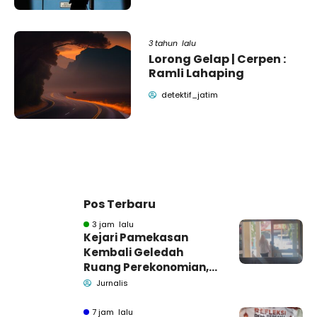
3 tahun lalu
Lorong Gelap | Cerpen :
Ramli Lahaping
detektif_jatim
Pos Terbaru
3 jam lalu
Kejari Pamekasan
Kembali Geledah
Ruang Perekonomian,
Pidsus: Tunggu Saja!
Jurnalis
7 jam lalu