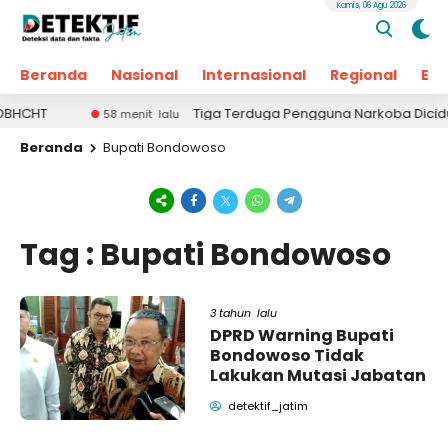
Kamis, 06 Agu 2026
Beranda
Nasional
Internasional
Regional
Ek
HT
Tiga Terduga Pengguna Narkoba Diciduk di G
58 menit lalu
Beranda
Bupati Bondowoso
Tag : Bupati Bondowoso
3 tahun lalu
DPRD Warning Bupati
Bondowoso Tidak
Lakukan Mutasi Jabatan
detektif_jatim