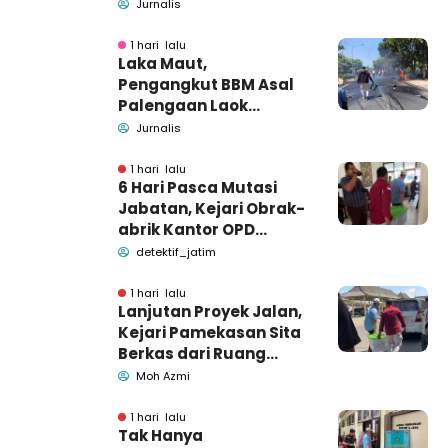
kecelakaan di Wonogiri
Jurnalis
1 hari lalu
Laka Maut,
Pengangkut BBM Asal
Palengaan Laok
Pamekasan Meninggal
Jurnalis
Dunia
1 hari lalu
6 Hari Pasca Mutasi
Jabatan, Kejari Obrak-
abrik Kantor OPD
Pemkab Pamekasan
detektif_jatim
1 hari lalu
Lanjutan Proyek Jalan,
Kejari Pamekasan Sita
Berkas dari Ruang
Pemkab Pamekasan
Moh Azmi
1 hari lalu
Tak Hanya