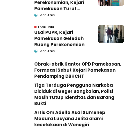
Perekonomian, Kejari
Pamekasan Turut
Geledah Ruang
Moh Azmi
Pengadaan Barang-
Jasa
1 hari lalu
Usai PUPR, Kejari
Pamekasan Geledah
Ruang Perekonomian
Moh Azmi
Obrak-abrik Kantor OPD Pamekasan,
Formaasi Sebut Kejari Pamekasan
Pendamping DBHCHT
Tiga Terduga Pengguna Narkoba
Diciduk di Geger Bangkalan, Polisi
Masih Tutup Identitas dan Barang
Bukti
Artis Om Adella Asal Sumenep
Madura Lusyana Jelita alami
kecelakaan di Wonogiri