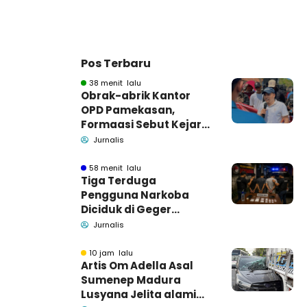
Pos Terbaru
38 menit lalu
Obrak-abrik Kantor
OPD Pamekasan,
Formaasi Sebut Kejari
Pamekasan
Jurnalis
Pendamping DBHCHT
58 menit lalu
Tiga Terduga
Pengguna Narkoba
Diciduk di Geger
Bangkalan, Polisi Masih
Jurnalis
Tutup Identitas dan
Barang Bukti
10 jam lalu
Artis Om Adella Asal
Sumenep Madura
Lusyana Jelita alami