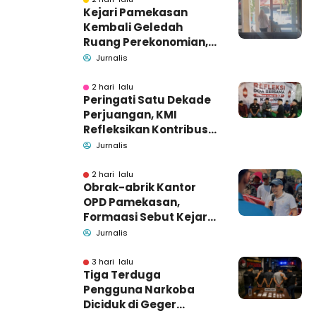
Kejari Pamekasan
Kembali Geledah
Ruang Perekonomian,
Pidsus: Tunggu Saja!
Jurnalis
2 hari lalu
Peringati Satu Dekade
Perjuangan, KMI
Refleksikan Kontribusi
untuk Masyarakat
Jurnalis
2 hari lalu
Obrak-abrik Kantor
OPD Pamekasan,
Formaasi Sebut Kejari
Pamekasan
Jurnalis
Pendamping DBHCHT
3 hari lalu
Tiga Terduga
Pengguna Narkoba
Diciduk di Geger