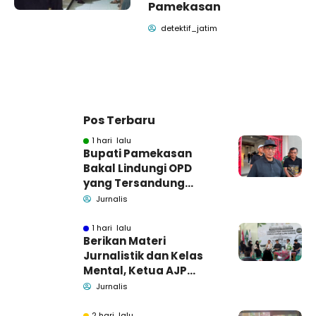
Pamekasan
detektif_jatim
Pos Terbaru
1 hari lalu
Bupati Pamekasan
Bakal Lindungi OPD
yang Tersandung
Dugaan Korupsi
Jurnalis
1 hari lalu
Berikan Materi
Jurnalistik dan Kelas
Mental, Ketua AJP
Bakar Semangat LPM
Jurnalis
Se-Madura
2 hari lalu