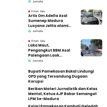
Bangkalan, Polisi Masih
Jurnalis
Tutup Identitas dan
Barang Bukti
3 hari lalu
Artis Om Adella Asal
Sumenep Madura
Lusyana Jelita alami
kecelakaan di Wonogiri
Jurnalis
4 hari lalu
Laka Maut,
Pengangkut BBM Asal
Palengaan Laok
Pamekasan Meninggal
Jurnalis
Dunia
Bupati Pamekasan Bakal Lindungi
OPD yang Tersandung Dugaan
Korupsi
Berikan Materi Jurnalistik dan Kelas
Mental, Ketua AJP Bakar Semangat
LPM Se-Madura
Kejari Pamekasan Kembali Geledah